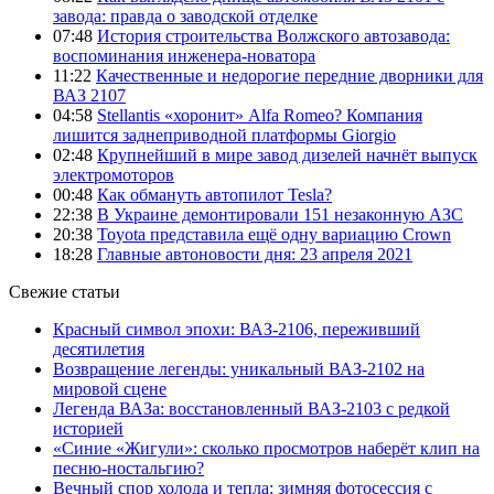
завода: правда о заводской отделке
07:48
История строительства Волжского автозавода:
воспоминания инженера-новатора
11:22
Качественные и недорогие передние дворники для
ВАЗ 2107
04:58
Stellantis «хоронит» Alfa Romeo? Компания
лишится заднеприводной платформы Giorgio
02:48
Крупнейший в мире завод дизелей начнёт выпуск
электромоторов
00:48
Как обмануть автопилот Tesla?
22:38
В Украине демонтировали 151 незаконную АЗС
20:38
Toyota представила ещё одну вариацию Crown
18:28
Главные автоновости дня: 23 апреля 2021
Свежие статьи
Красный символ эпохи: ВАЗ-2106, переживший
десятилетия
Возвращение легенды: уникальный ВАЗ-2102 на
мировой сцене
Легенда ВАЗа: восстановленный ВАЗ-2103 с редкой
историей
«Синие «Жигули»: сколько просмотров наберёт клип на
песню-ностальгию?
Вечный спор холода и тепла: зимняя фотосессия с