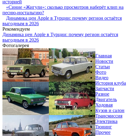
историей
«Синие «Жигули»: сколько просмотров наберёт клип на
песню-ностальгию?
Динамика цен Apple в Турции: почему регион остаётся
выгодным в 2026
Рекомендуем
Динамика цен Apple в Турции: почему регион остаётся
выгодным в 2026
Фотогалерея
Главная
Новости
Статьи
Фото
Видео
История клуба
Запчасти
Разное
Двигатель
Ходовая
Кузов и салон
Трансмиссия
Электрика
Тюнинг
Прочее