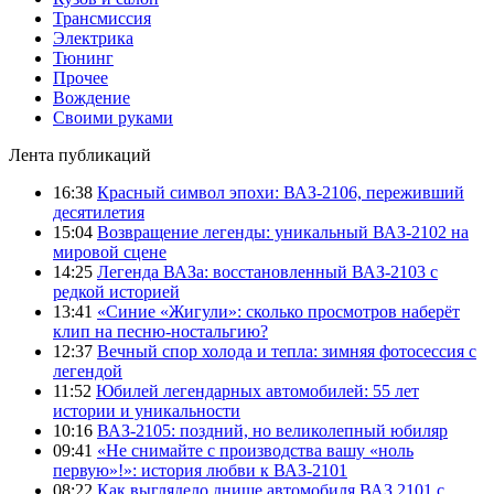
Трансмиссия
Электрика
Тюнинг
Прочее
Вождение
Своими руками
Лента публикаций
16:38
Красный символ эпохи: ВАЗ-2106, переживший
десятилетия
15:04
Возвращение легенды: уникальный ВАЗ-2102 на
мировой сцене
14:25
Легенда ВАЗа: восстановленный ВАЗ-2103 с
редкой историей
13:41
«Синие «Жигули»: сколько просмотров наберёт
клип на песню-ностальгию?
12:37
Вечный спор холода и тепла: зимняя фотосессия с
легендой
11:52
Юбилей легендарных автомобилей: 55 лет
истории и уникальности
10:16
ВАЗ-2105: поздний, но великолепный юбиляр
09:41
«Не снимайте с производства вашу «ноль
первую»!»: история любви к ВАЗ-2101
08:22
Как выглядело днище автомобиля ВАЗ 2101 с