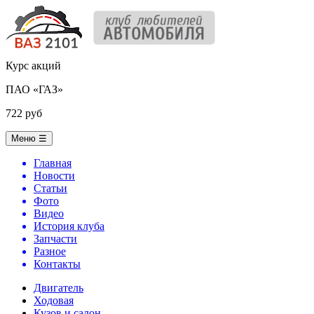
Курс акций
ПАО «ГАЗ»
722 руб
Меню
☰
Главная
Новости
Статьи
Фото
Видео
История клуба
Запчасти
Разное
Контакты
Двигатель
Ходовая
Кузов и салон