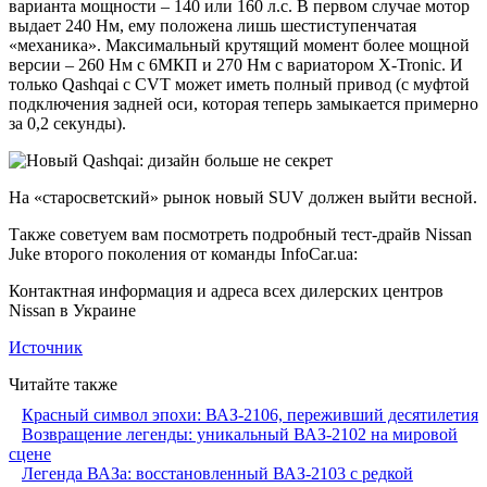
варианта мощности – 140 или 160 л.с. В первом случае мотор
выдает 240 Нм, ему положена лишь шестиступенчатая
«механика». Максимальный крутящий момент более мощной
версии – 260 Нм с 6МКП и 270 Нм с вариатором X-Tronic. И
только Qashqai с CVT может иметь полный привод (с муфтой
подключения задней оси, которая теперь замыкается примерно
за 0,2 секунды).
На «старосветский» рынок новый SUV должен выйти весной.
Также советуем вам посмотреть подробный тест-драйв Nissan
Juke второго поколения от команды InfoCar.ua:
Контактная информация и адреса всех дилерских центров
Nissan в Украине
Источник
Читайте также
Красный символ эпохи: ВАЗ-2106, переживший десятилетия
Возвращение легенды: уникальный ВАЗ-2102 на мировой
сцене
Легенда ВАЗа: восстановленный ВАЗ-2103 с редкой