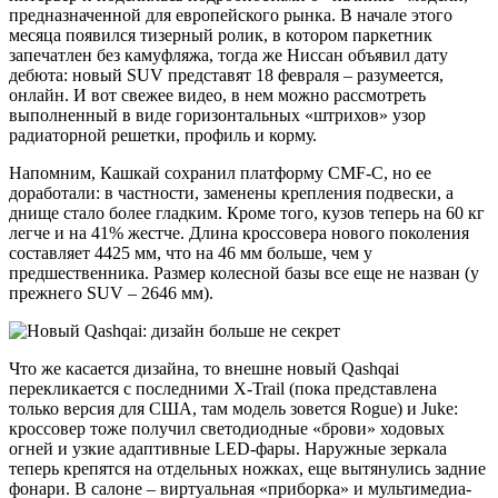
предназначенной для европейского рынка. В начале этого
месяца появился тизерный ролик, в котором паркетник
запечатлен без камуфляжа, тогда же Ниссан объявил дату
дебюта: новый SUV представят 18 февраля – разумеется,
онлайн. И вот свежее видео, в нем можно рассмотреть
выполненный в виде горизонтальных «штрихов» узор
радиаторной решетки, профиль и корму.
Напомним, Кашкай сохранил платформу CMF-C, но ее
доработали: в частности, заменены крепления подвески, а
днище стало более гладким. Кроме того, кузов теперь на 60 кг
легче и на 41% жестче. Длина кроссовера нового поколения
составляет 4425 мм, что на 46 мм больше, чем у
предшественника. Размер колесной базы все еще не назван (у
прежнего SUV – 2646 мм).
Что же касается дизайна, то внешне новый Qashqai
перекликается с последними X-Trail (пока представлена
только версия для США, там модель зовется Rogue) и Juke:
кроссовер тоже получил светодиодные «брови» ходовых
огней и узкие адаптивные LED-фары. Наружные зеркала
теперь крепятся на отдельных ножках, еще вытянулись задние
фонари. В салоне – виртуальная «приборка» и мультимедиа-