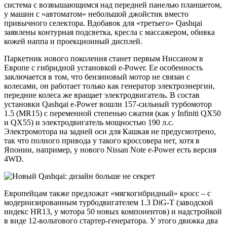
система с возвышающимся над передней панелью планшетом,
у машин с «автоматом» небольшой джойстик вместо
привычного селектора. Вдобавок для «третьего» Qashqai
заявлены контурная подсветка, кресла с массажером, обивка
кожей наппа и проекционный дисплей.
Паркетник нового поколения станет первым Ниссаном в
Европе с гибридной установкой e-Power. Ее особенность
заключается в том, что бензиновый мотор не связан с
колесами, он работает только как генератор электроэнергии,
передние колеса же вращает электродвигатель. В состав
установки Qashqai e-Power вошли 157-сильный турбомотор
1.5 (MR15) с переменной степенью сжатия (как у Infiniti QX50
и QX55) и электродвигатель мощностью 190 л.с.
Электромотора на задней оси для Кашкая не предусмотрено,
так что полного привода у такого кроссовера нет, хотя в
Японии, например, у нового Nissan Note e-Power есть версия
4WD.
Европейцам также предложат «мягкогибридный» кросс – с
модернизированным турбодвигателем 1.3 DiG-T (заводской
индекс HR13, у мотора 50 новых компонентов) и надстройкой
в виде 12-вольтового стартер-генератора. У этого движка два