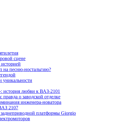
ятилетия
ровой сцене
 историей
п на песню-ностальгию?
егендой
и уникальности
»: история любви к ВАЗ-2101
: правда о заводской отделке
поминания инженера-новатора
ВАЗ 2107
я заднеприводной платформы Giorgio
лектромоторов