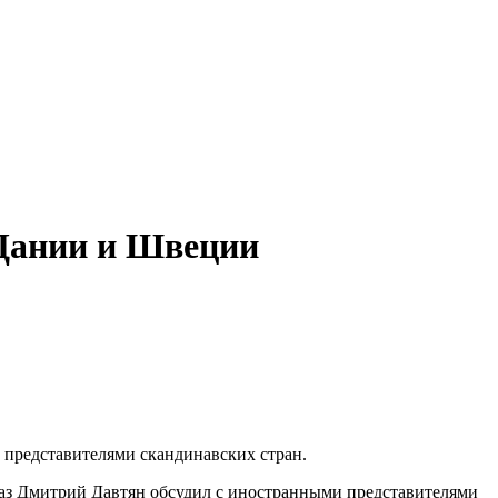
 Дании и Швеции
 представителями скандинавских стран.
 раз Дмитрий Давтян обсудил с иностранными представителями