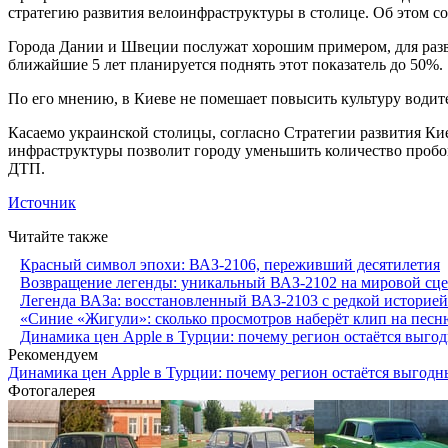
стратегию развития велоинфраструктуры в столице. Об этом с
Города Дании и Швеции послужат хорошим примером, для разви
ближайшие 5 лет планируется поднять этот показатель до 50%.
По его мнению, в Киеве не помешает повысить культуру водите
Касаемо украинской столицы, согласно Стратегии развития Кие
инфраструктуры позволит городу уменьшить количество пробок
ДТП.
Источник
Читайте также
Красный символ эпохи: ВАЗ-2106, переживший десятилетия
Возвращение легенды: уникальный ВАЗ-2102 на мировой сц
Легенда ВАЗа: восстановленный ВАЗ-2103 с редкой историей
«Синие «Жигули»: сколько просмотров наберёт клип на пес
Динамика цен Apple в Турции: почему регион остаётся выго
Рекомендуем
Динамика цен Apple в Турции: почему регион остаётся выгодн
Фотогалерея