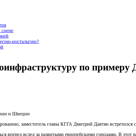
тия
 сцене
рией
песню-ностальгию?
ой
елоинфраструктуру по примеру
рованию, заместитель главы КГГА Дмитрий Давтян встретился с
ться вперед вслед за развитыми европейскими городами. В этот