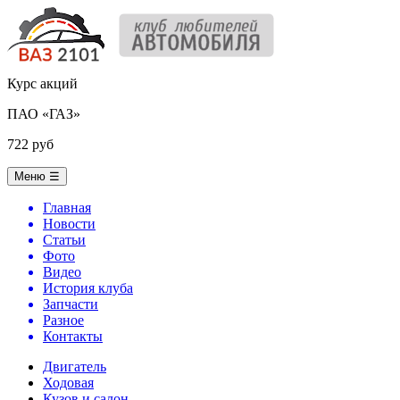
Курс акций
ПАО «ГАЗ»
722 руб
Меню
☰
Главная
Новости
Статьи
Фото
Видео
История клуба
Запчасти
Разное
Контакты
Двигатель
Ходовая
Кузов и салон