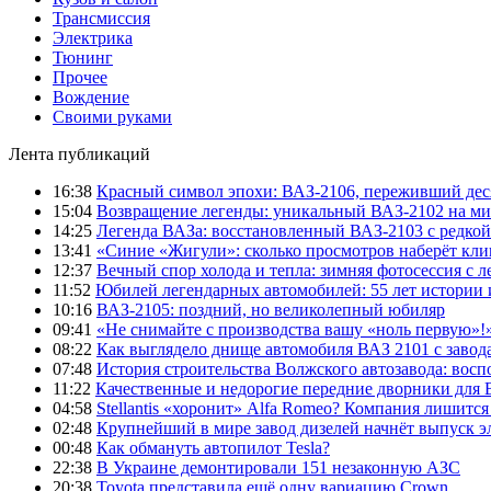
Трансмиссия
Электрика
Тюнинг
Прочее
Вождение
Своими руками
Лента публикаций
16:38
Красный символ эпохи: ВАЗ-2106, переживший дес
15:04
Возвращение легенды: уникальный ВАЗ-2102 на ми
14:25
Легенда ВАЗа: восстановленный ВАЗ-2103 с редкой
13:41
«Синие «Жигули»: сколько просмотров наберёт кли
12:37
Вечный спор холода и тепла: зимняя фотосессия с л
11:52
Юбилей легендарных автомобилей: 55 лет истории 
10:16
ВАЗ-2105: поздний, но великолепный юбиляр
09:41
«Не снимайте с производства вашу «ноль первую»!
08:22
Как выглядело днище автомобиля ВАЗ 2101 с завода
07:48
История строительства Волжского автозавода: вос
11:22
Качественные и недорогие передние дворники для 
04:58
Stellantis «хоронит» Alfa Romeo? Компания лишитс
02:48
Крупнейший в мире завод дизелей начнёт выпуск э
00:48
Как обмануть автопилот Tesla?
22:38
В Украине демонтировали 151 незаконную АЗС
20:38
Toyota представила ещё одну вариацию Crown