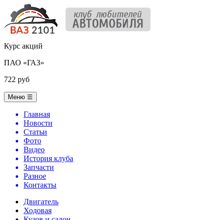
Курс акций
ПАО «ГАЗ»
722 руб
Меню
☰
Главная
Новости
Статьи
Фото
Видео
История клуба
Запчасти
Разное
Контакты
Двигатель
Ходовая
Кузов и салон