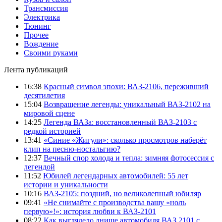
Трансмиссия
Электрика
Тюнинг
Прочее
Вождение
Своими руками
Лента публикаций
16:38
Красный символ эпохи: ВАЗ-2106, переживший
десятилетия
15:04
Возвращение легенды: уникальный ВАЗ-2102 на
мировой сцене
14:25
Легенда ВАЗа: восстановленный ВАЗ-2103 с
редкой историей
13:41
«Синие «Жигули»: сколько просмотров наберёт
клип на песню-ностальгию?
12:37
Вечный спор холода и тепла: зимняя фотосессия с
легендой
11:52
Юбилей легендарных автомобилей: 55 лет
истории и уникальности
10:16
ВАЗ-2105: поздний, но великолепный юбиляр
09:41
«Не снимайте с производства вашу «ноль
первую»!»: история любви к ВАЗ-2101
08:22
Как выглядело днище автомобиля ВАЗ 2101 с