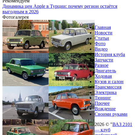
Рекомендуем
Динамика цен Apple в Турции: почему регион остаётся
выгодным в 2026
Фотогалерея
Главная
Новости
Статьи
Фото
Видео
История клуба
Запчасти
Разное
Двигатель
Ходовая
Кузов и салон
Трансмиссия
Электрика
Тюнинг
Прочее
Вождение
Своими руками
2026 © "
ВАЗ 2101
— клуб