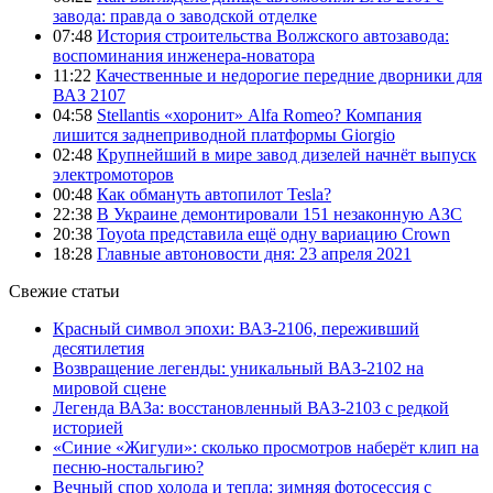
завода: правда о заводской отделке
07:48
История строительства Волжского автозавода:
воспоминания инженера-новатора
11:22
Качественные и недорогие передние дворники для
ВАЗ 2107
04:58
Stellantis «хоронит» Alfa Romeo? Компания
лишится заднеприводной платформы Giorgio
02:48
Крупнейший в мире завод дизелей начнёт выпуск
электромоторов
00:48
Как обмануть автопилот Tesla?
22:38
В Украине демонтировали 151 незаконную АЗС
20:38
Toyota представила ещё одну вариацию Crown
18:28
Главные автоновости дня: 23 апреля 2021
Свежие статьи
Красный символ эпохи: ВАЗ-2106, переживший
десятилетия
Возвращение легенды: уникальный ВАЗ-2102 на
мировой сцене
Легенда ВАЗа: восстановленный ВАЗ-2103 с редкой
историей
«Синие «Жигули»: сколько просмотров наберёт клип на
песню-ностальгию?
Вечный спор холода и тепла: зимняя фотосессия с