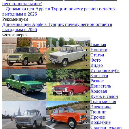
песню-ностальгию?
Динамика цен Apple в Турции: почему регион остаётся
выгодным в 2026
Рекомендуем
Динамика цен Apple в Турции: почему регион остаётся
выгодным в 2026
Фотогалерея
Главная
Новости
Статьи
Фото
Видео
История клуба
Запчасти
Разное
Двигатель
Ходовая
Кузов и салон
Трансмиссия
Электрика
Тюнинг
Прочее
Вождение
Своими руками