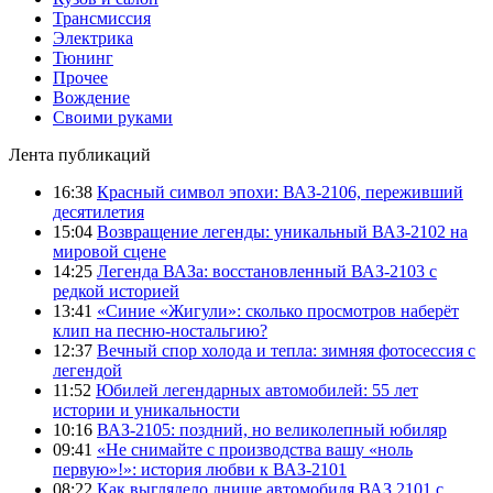
Трансмиссия
Электрика
Тюнинг
Прочее
Вождение
Своими руками
Лента публикаций
16:38
Красный символ эпохи: ВАЗ-2106, переживший
десятилетия
15:04
Возвращение легенды: уникальный ВАЗ-2102 на
мировой сцене
14:25
Легенда ВАЗа: восстановленный ВАЗ-2103 с
редкой историей
13:41
«Синие «Жигули»: сколько просмотров наберёт
клип на песню-ностальгию?
12:37
Вечный спор холода и тепла: зимняя фотосессия с
легендой
11:52
Юбилей легендарных автомобилей: 55 лет
истории и уникальности
10:16
ВАЗ-2105: поздний, но великолепный юбиляр
09:41
«Не снимайте с производства вашу «ноль
первую»!»: история любви к ВАЗ-2101
08:22
Как выглядело днище автомобиля ВАЗ 2101 с