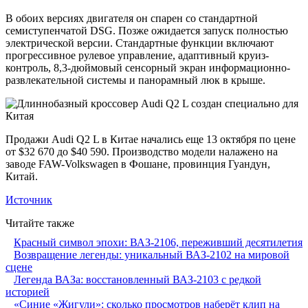
В обоих версиях двигателя он спарен со стандартной
семиступенчатой DSG. Позже ожидается запуск полностью
электрической версии. Стандартные функции включают
прогрессивное рулевое управление, адаптивный круиз-
контроль, 8,3-дюймовый сенсорный экран информационно-
развлекательной системы и панорамный люк в крыше.
Продажи Audi Q2 L в Китае начались еще 13 октября по цене
от $32 670 до $40 590. Производство модели налажено на
заводе FAW-Volkswagen в Фошане, провинция Гуандун,
Китай.
Источник
Читайте также
Красный символ эпохи: ВАЗ-2106, переживший десятилетия
Возвращение легенды: уникальный ВАЗ-2102 на мировой
сцене
Легенда ВАЗа: восстановленный ВАЗ-2103 с редкой
историей
«Синие «Жигули»: сколько просмотров наберёт клип на