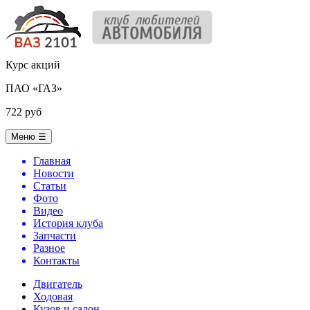
Курс акций
ПАО «ГАЗ»
722 руб
Меню
☰
Главная
Новости
Статьи
Фото
Видео
История клуба
Запчасти
Разное
Контакты
Двигатель
Ходовая
Кузов и салон