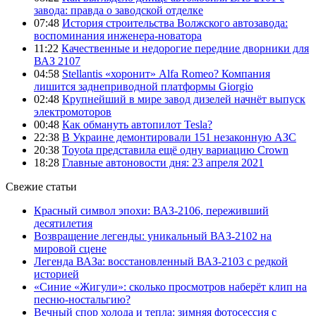
завода: правда о заводской отделке
07:48
История строительства Волжского автозавода:
воспоминания инженера-новатора
11:22
Качественные и недорогие передние дворники для
ВАЗ 2107
04:58
Stellantis «хоронит» Alfa Romeo? Компания
лишится заднеприводной платформы Giorgio
02:48
Крупнейший в мире завод дизелей начнёт выпуск
электромоторов
00:48
Как обмануть автопилот Tesla?
22:38
В Украине демонтировали 151 незаконную АЗС
20:38
Toyota представила ещё одну вариацию Crown
18:28
Главные автоновости дня: 23 апреля 2021
Свежие статьи
Красный символ эпохи: ВАЗ-2106, переживший
десятилетия
Возвращение легенды: уникальный ВАЗ-2102 на
мировой сцене
Легенда ВАЗа: восстановленный ВАЗ-2103 с редкой
историей
«Синие «Жигули»: сколько просмотров наберёт клип на
песню-ностальгию?
Вечный спор холода и тепла: зимняя фотосессия с