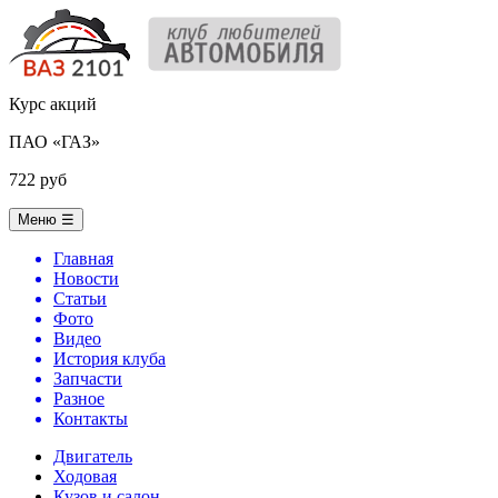
Курс акций
ПАО «ГАЗ»
722 руб
Меню
☰
Главная
Новости
Статьи
Фото
Видео
История клуба
Запчасти
Разное
Контакты
Двигатель
Ходовая
Кузов и салон