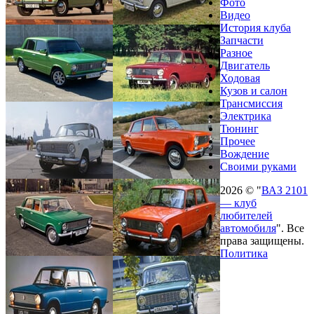
Фото
Видео
История клуба
Запчасти
Разное
Двигатель
Ходовая
Кузов и салон
Трансмиссия
Электрика
Тюнинг
Прочее
Вождение
Своими руками
2026 © "
ВАЗ 2101
— клуб
любителей
автомобиля
". Все
права защищены.
Политика