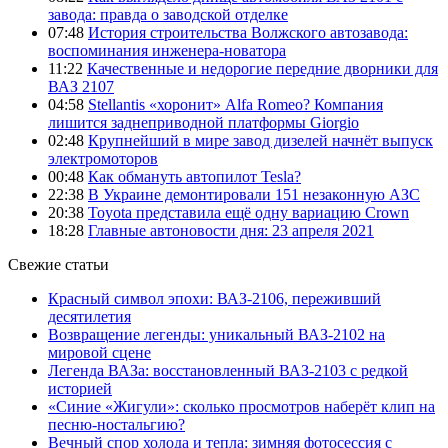
завода: правда о заводской отделке
07:48
История строительства Волжского автозавода:
воспоминания инженера-новатора
11:22
Качественные и недорогие передние дворники для
ВАЗ 2107
04:58
Stellantis «хоронит» Alfa Romeo? Компания
лишится заднеприводной платформы Giorgio
02:48
Крупнейший в мире завод дизелей начнёт выпуск
электромоторов
00:48
Как обмануть автопилот Tesla?
22:38
В Украине демонтировали 151 незаконную АЗС
20:38
Toyota представила ещё одну вариацию Crown
18:28
Главные автоновости дня: 23 апреля 2021
Свежие статьи
Красный символ эпохи: ВАЗ-2106, переживший
десятилетия
Возвращение легенды: уникальный ВАЗ-2102 на
мировой сцене
Легенда ВАЗа: восстановленный ВАЗ-2103 с редкой
историей
«Синие «Жигули»: сколько просмотров наберёт клип на
песню-ностальгию?
Вечный спор холода и тепла: зимняя фотосессия с