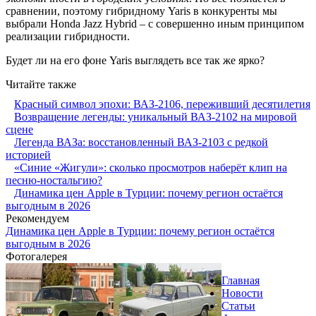
сравнении, поэтому гибридному Yaris в конкуренты мы
выбрали Honda Jazz Hybrid – с совершенно иным принципом
реализации гибридности.
Будет ли на его фоне Yaris выглядеть все так же ярко?
Читайте также
Красный символ эпохи: ВАЗ-2106, переживший десятилетия
Возвращение легенды: уникальный ВАЗ-2102 на мировой
сцене
Легенда ВАЗа: восстановленный ВАЗ-2103 с редкой
историей
«Синие «Жигули»: сколько просмотров наберёт клип на
песню-ностальгию?
Динамика цен Apple в Турции: почему регион остаётся
выгодным в 2026
Рекомендуем
Динамика цен Apple в Турции: почему регион остаётся
выгодным в 2026
Фотогалерея
Главная
Новости
Статьи