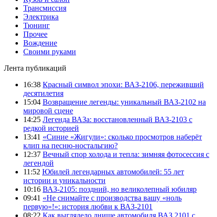
Трансмиссия
Электрика
Тюнинг
Прочее
Вождение
Своими руками
Лента публикаций
16:38
Красный символ эпохи: ВАЗ-2106, переживший
десятилетия
15:04
Возвращение легенды: уникальный ВАЗ-2102 на
мировой сцене
14:25
Легенда ВАЗа: восстановленный ВАЗ-2103 с
редкой историей
13:41
«Синие «Жигули»: сколько просмотров наберёт
клип на песню-ностальгию?
12:37
Вечный спор холода и тепла: зимняя фотосессия с
легендой
11:52
Юбилей легендарных автомобилей: 55 лет
истории и уникальности
10:16
ВАЗ-2105: поздний, но великолепный юбиляр
09:41
«Не снимайте с производства вашу «ноль
первую»!»: история любви к ВАЗ-2101
08:22
Как выглядело днище автомобиля ВАЗ 2101 с