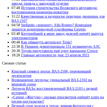
завода: правда о заводской отделке
07:48
История строительства Волжского автозавода:
воспоминания инженера-новатора
11:22
Качественные и недорогие передние дворники для
ВАЗ 2107
04:58
Stellantis «хоронит» Alfa Romeo? Компания
лишится заднеприводной платформы Giorgio
02:48
Крупнейший в мире завод дизелей начнёт выпуск
электромоторов
00:48
Как обмануть автопилот Tesla?
22:38
В Украине демонтировали 151 незаконную АЗС
20:38
Toyota представила ещё одну вариацию Crown
18:28
Главные автоновости дня: 23 апреля 2021
Свежие статьи
Красный символ эпохи: ВАЗ-2106, переживший
десятилетия
Возвращение легенды: уникальный ВАЗ-2102 на
мировой сцене
Легенда ВАЗа: восстановленный ВАЗ-2103 с редкой
историей
«Синие «Жигули»: сколько просмотров наберёт клип на
песню-ностальгию?
Вечный спор холода и тепла: зимняя фотосессия с