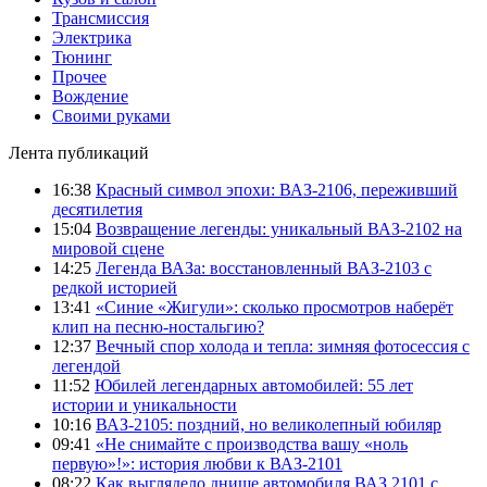
Трансмиссия
Электрика
Тюнинг
Прочее
Вождение
Своими руками
Лента публикаций
16:38
Красный символ эпохи: ВАЗ-2106, переживший
десятилетия
15:04
Возвращение легенды: уникальный ВАЗ-2102 на
мировой сцене
14:25
Легенда ВАЗа: восстановленный ВАЗ-2103 с
редкой историей
13:41
«Синие «Жигули»: сколько просмотров наберёт
клип на песню-ностальгию?
12:37
Вечный спор холода и тепла: зимняя фотосессия с
легендой
11:52
Юбилей легендарных автомобилей: 55 лет
истории и уникальности
10:16
ВАЗ-2105: поздний, но великолепный юбиляр
09:41
«Не снимайте с производства вашу «ноль
первую»!»: история любви к ВАЗ-2101
08:22
Как выглядело днище автомобиля ВАЗ 2101 с