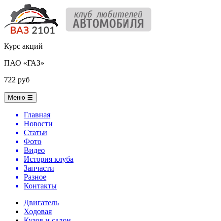
Курс акций
ПАО «ГАЗ»
722 руб
Меню
☰
Главная
Новости
Статьи
Фото
Видео
История клуба
Запчасти
Разное
Контакты
Двигатель
Ходовая
Кузов и салон