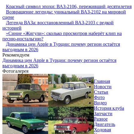
Красный символ эпохи: ВАЗ-2106, переживший десятилетия
Возвращение легенды: уникальный ВАЗ-2102 на мировой
сцене
Легенда ВАЗа: восстановленный ВАЗ-2103 с редкой
историей
«Синие «Жигули»: сколько просмотров наберёт клип на
песню-ностальгию?
Динамика цен Apple в Турции: почему регион остаётся
выгодным в 2026
Рекомендуем
Динамика цен Apple в Турции: почему регион остаётся
выгодным в 2026
Фотогалерея
Главная
Новости
Статьи
Фото
Видео
История клуба
Запчасти
Разное
Двигатель
Ходовая