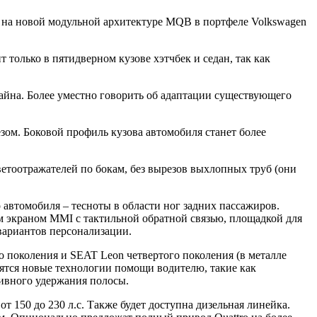
ей на новой модульной архитектуре MQB в портфеле Volkswagen
 только в пятидверном кузове хэтчбек и седан, так как
айна. Более уместно говорить об адаптации существующего
ом. Боковой профиль кузова автомобиля станет более
ветоотражателей по бокам, без вырезов выхлопных труб (они
 автомобиля – тесноты в области ног задних пассажиров.
м экраном MMI с тактильной обратной связью, площадкой для
 вариантов персонализации.
о поколения и SEAT Leon четвертого поколения (в металле
вятся новые технологии помощи водителю, такие как
тивного удержания полосы.
 150 до 230 л.с. Также будет доступна дизельная линейка.