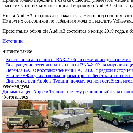
Привод только передний в связке с шестиступенчатой механи
высоких уровнях комплектации. Гибридную Audi A3 e-tron запу
Новая Audi A3 продолжит сражаться за место под солнцем в кл
Из других соперников по габаритам можно выделить Volkswagen 
Презентация обычной Audi A3 состоится в конце 2019 года, а б
Источник
Читайте также
Красный символ эпохи: ВАЗ-2106, переживший десятилетия
Возвращение легенды: уникальный ВАЗ-2102 на мировой сц
Легенда ВАЗа: восстановленный ВАЗ-2103 с редкой историей
«Синие «Жигули»: сколько просмотров наберёт клип на пес
Динамика цен Apple в Турции: почему регион остаётся выго
Рекомендуем
Динамика цен Apple в Турции: почему регион остаётся выгодн
Фотогалерея