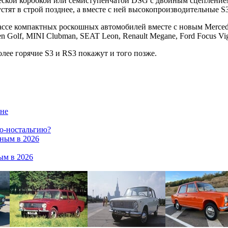
ческой коробкой или семиступенчатой DSG с двойным сцепление
стят в строй позднее, а вместе с ней высокопроизводительные S
ассе компактных роскошных автомобилей вместе с новым Mercede
Golf, MINI Clubman, SEAT Leon, Renault Megane, Ford Focus Vig
олее горячие S3 и RS3 покажут и того позже.
ене
ню-ностальгию?
дным в 2026
ым в 2026