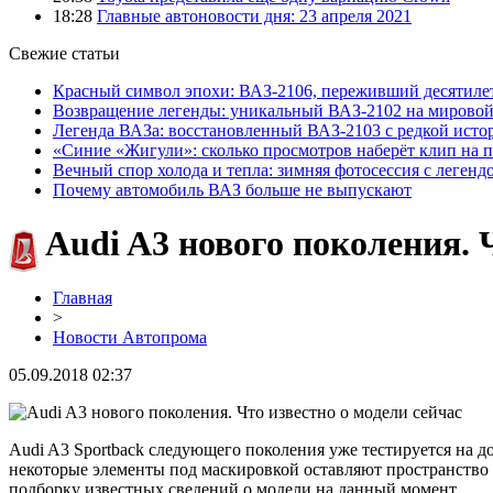
18:28
Главные автоновости дня: 23 апреля 2021
Свежие статьи
Красный символ эпохи: ВАЗ-2106, переживший десятиле
Возвращение легенды: уникальный ВАЗ-2102 на мировой
Легенда ВАЗа: восстановленный ВАЗ-2103 с редкой исто
«Синие «Жигули»: сколько просмотров наберёт клип на 
Вечный спор холода и тепла: зимняя фотосессия с легенд
Почему автомобиль ВАЗ больше не выпускают
Audi A3 нового поколения. 
Главная
>
Новости Автопрома
05.09.2018 02:37
Audi A3 Sportback следующего поколения уже тестируется на д
некоторые элементы под маскировкой оставляют пространство 
подборку известных сведений о модели на данный момент.