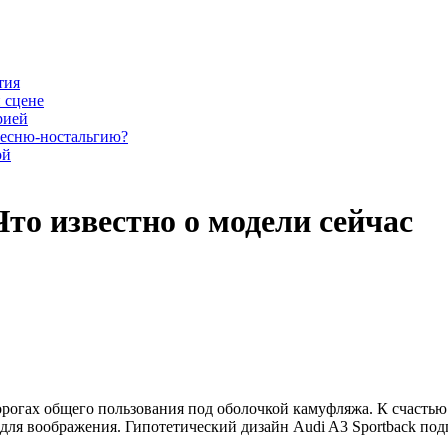
тия
 сцене
рией
песню-ностальгию?
ой
Что известно о модели сейчас
орогах общего пользования под оболочкой камуфляжа. К счастью 
для воображения. Гипотетический дизайн Audi A3 Sportback по