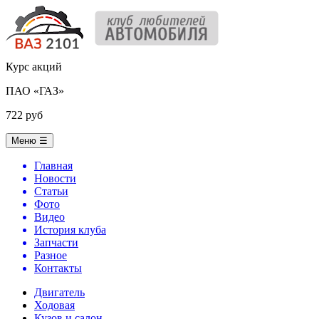
Курс акций
ПАО «ГАЗ»
722 руб
Меню
☰
Главная
Новости
Статьи
Фото
Видео
История клуба
Запчасти
Разное
Контакты
Двигатель
Ходовая
Кузов и салон