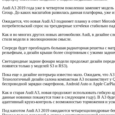
Audi A3 2019 года уже в четвертом поколении заменяет модель
Group. До каких масштабов развилась данная платформа, уже и
Ожидается, что новая Audi A3 поднимет планку в ответ Merced
потребительский спрос на трехдверные хэтчбеки стабильно пад
Как и во многих других новых автомобилях Audi, в дизайне 
стиля модели в эволюционном смысле.
Спереди будет преобладать большая радиаторная решетка с м
рельефным, а дизайн крыши более спортивным с узкими задним
Светодиодные задние фонари модели продолжат дизайн передних
появятся только у моделей S3 и RS3).
Пока еще о дизайне интерьера известно мало. Ожидаем, что A3
Технологичный дизайн салона компактная A3 позаимствует у Q
беспроводной зарядки смартфонов, Android Auto и Apple CarPl
Как и старая Audi A3, новая продолжит использовать гибкую а
данные новинки покажутся тоже в следующем году). В A3 буде
адаптивный круиз-контроль с возможностью торможения и уско
Под капотом Audi A3 2019 ожидаются четырехцилиндровые бензин