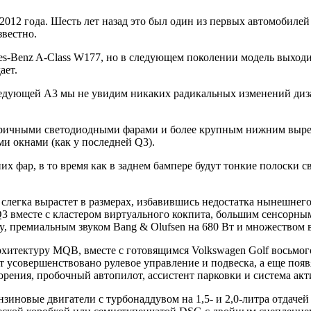
 2012 года. Шесть лет назад это был один из первых автомобил
звестно.
es-Benz A-Class W177, но в следующем поколении модель выходит
ает.
следующей A3 мы не увидим никаких радикальных изменений диз
атричными светодиодными фарами и более крупным нижним вырез
и окнами (как у последней Q3).
 фар, в то время как в заднем бампере будут тонкие полоски с
 слегка вырастет в размерах, избавившись недостатка нынешнего
3 вместе с кластером виртуального кокпита, большим сенсорны
ay, премиальным звуком Bang & Olufsen на 680 Вт и множеством
рхитектуру MQB, вместе с готовящимся Volkswagen Golf восьмог
т усовершенствовано рулевое управление и подвеска, а еще поя
рения, пробочный автопилот, ассистент парковки и система ак
овые двигатели с турбонаддувом на 1,5- и 2,0-литра отдачей от