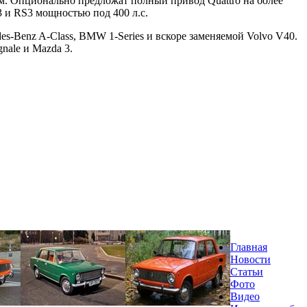
м. Опционально предложат полный привод Quattro на более
3 и RS3 мощностью под 400 л.с.
s-Benz A-Class, BMW 1-Series и вскоре заменяемой Volvo V40.
nale и Mazda 3.
Главная
Новости
Статьи
Фото
Видео