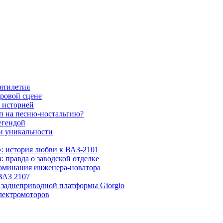
ятилетия
ровой сцене
 историей
п на песню-ностальгию?
егендой
и уникальности
»: история любви к ВАЗ-2101
: правда о заводской отделке
поминания инженера-новатора
ВАЗ 2107
я заднеприводной платформы Giorgio
лектромоторов