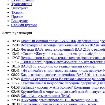
Трансмиссия
Электрика
Тюнинг
Прочее
Вождение
Своими руками
Лента публикаций
16:38
Красный символ эпохи: ВАЗ-2106, переживший дес
15:04
Возвращение легенды: уникальный ВАЗ-2102 на ми
14:25
Легенда ВАЗа: восстановленный ВАЗ-2103 с редкой
13:41
«Синие «Жигули»: сколько просмотров наберёт кли
12:37
Вечный спор холода и тепла: зимняя фотосессия с л
11:52
Юбилей легендарных автомобилей: 55 лет истории 
10:16
ВАЗ-2105: поздний, но великолепный юбиляр
09:41
«Не снимайте с производства вашу «ноль первую»!
08:22
Как выглядело днище автомобиля ВАЗ 2101 с завода
07:48
История строительства Волжского автозавода: вос
11:22
Качественные и недорогие передние дворники для 
04:58
Stellantis «хоронит» Alfa Romeo? Компания лишитс
02:48
Крупнейший в мире завод дизелей начнёт выпуск э
00:48
Как обмануть автопилот Tesla?
22:38
В Украине демонтировали 151 незаконную АЗС
20:38
Toyota представила ещё одну вариацию Crown