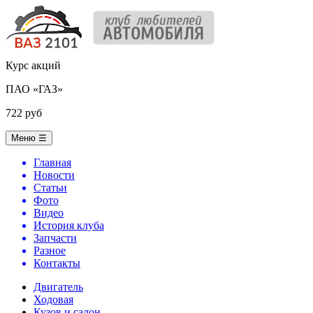
Курс акций
ПАО «ГАЗ»
722 руб
Меню
☰
Главная
Новости
Статьи
Фото
Видео
История клуба
Запчасти
Разное
Контакты
Двигатель
Ходовая
Кузов и салон