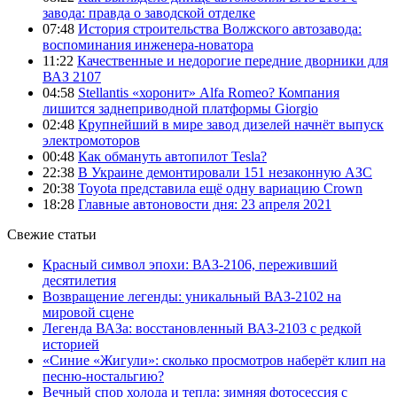
завода: правда о заводской отделке
07:48
История строительства Волжского автозавода:
воспоминания инженера-новатора
11:22
Качественные и недорогие передние дворники для
ВАЗ 2107
04:58
Stellantis «хоронит» Alfa Romeo? Компания
лишится заднеприводной платформы Giorgio
02:48
Крупнейший в мире завод дизелей начнёт выпуск
электромоторов
00:48
Как обмануть автопилот Tesla?
22:38
В Украине демонтировали 151 незаконную АЗС
20:38
Toyota представила ещё одну вариацию Crown
18:28
Главные автоновости дня: 23 апреля 2021
Свежие статьи
Красный символ эпохи: ВАЗ-2106, переживший
десятилетия
Возвращение легенды: уникальный ВАЗ-2102 на
мировой сцене
Легенда ВАЗа: восстановленный ВАЗ-2103 с редкой
историей
«Синие «Жигули»: сколько просмотров наберёт клип на
песню-ностальгию?
Вечный спор холода и тепла: зимняя фотосессия с