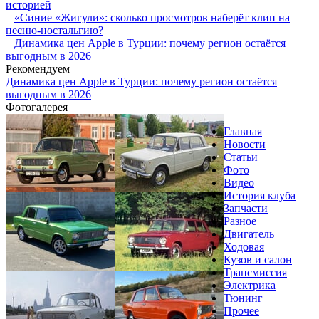
историей
«Синие «Жигули»: сколько просмотров наберёт клип на
песню-ностальгию?
Динамика цен Apple в Турции: почему регион остаётся
выгодным в 2026
Рекомендуем
Динамика цен Apple в Турции: почему регион остаётся
выгодным в 2026
Фотогалерея
Главная
Новости
Статьи
Фото
Видео
История клуба
Запчасти
Разное
Двигатель
Ходовая
Кузов и салон
Трансмиссия
Электрика
Тюнинг
Прочее