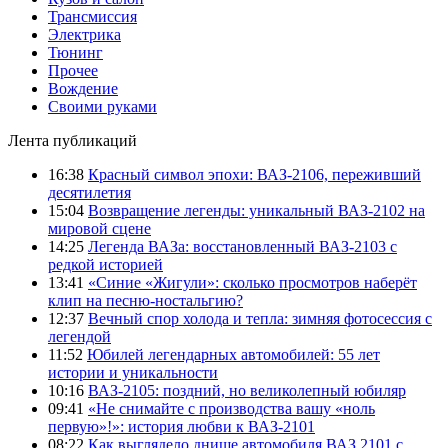
Трансмиссия
Электрика
Тюнинг
Прочее
Вождение
Своими руками
Лента публикаций
16:38
Красный символ эпохи: ВАЗ-2106, переживший
десятилетия
15:04
Возвращение легенды: уникальный ВАЗ-2102 на
мировой сцене
14:25
Легенда ВАЗа: восстановленный ВАЗ-2103 с
редкой историей
13:41
«Синие «Жигули»: сколько просмотров наберёт
клип на песню-ностальгию?
12:37
Вечный спор холода и тепла: зимняя фотосессия с
легендой
11:52
Юбилей легендарных автомобилей: 55 лет
истории и уникальности
10:16
ВАЗ-2105: поздний, но великолепный юбиляр
09:41
«Не снимайте с производства вашу «ноль
первую»!»: история любви к ВАЗ-2101
08:22
Как выглядело днище автомобиля ВАЗ 2101 с