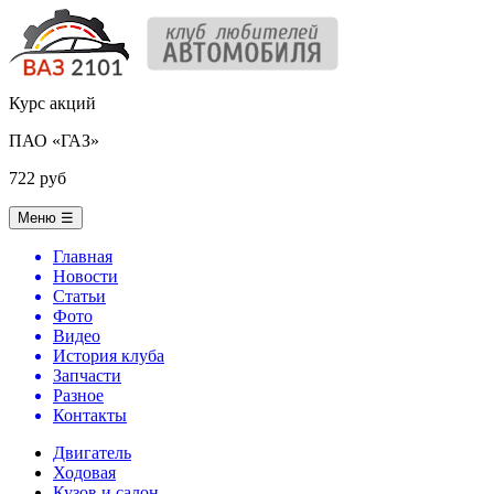
Курс акций
ПАО «ГАЗ»
722 руб
Меню
☰
Главная
Новости
Статьи
Фото
Видео
История клуба
Запчасти
Разное
Контакты
Двигатель
Ходовая
Кузов и салон