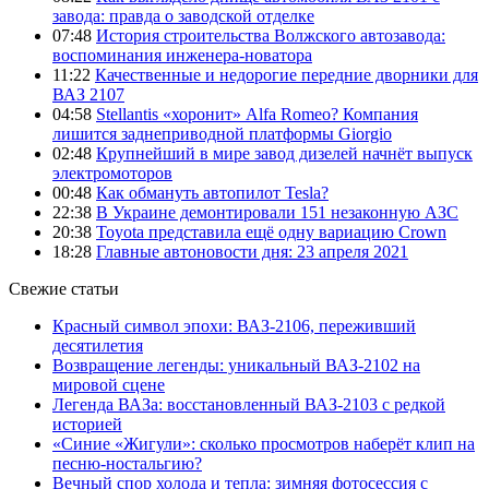
завода: правда о заводской отделке
07:48
История строительства Волжского автозавода:
воспоминания инженера-новатора
11:22
Качественные и недорогие передние дворники для
ВАЗ 2107
04:58
Stellantis «хоронит» Alfa Romeo? Компания
лишится заднеприводной платформы Giorgio
02:48
Крупнейший в мире завод дизелей начнёт выпуск
электромоторов
00:48
Как обмануть автопилот Tesla?
22:38
В Украине демонтировали 151 незаконную АЗС
20:38
Toyota представила ещё одну вариацию Crown
18:28
Главные автоновости дня: 23 апреля 2021
Свежие статьи
Красный символ эпохи: ВАЗ-2106, переживший
десятилетия
Возвращение легенды: уникальный ВАЗ-2102 на
мировой сцене
Легенда ВАЗа: восстановленный ВАЗ-2103 с редкой
историей
«Синие «Жигули»: сколько просмотров наберёт клип на
песню-ностальгию?
Вечный спор холода и тепла: зимняя фотосессия с