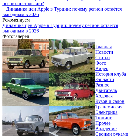
песню-ностальгию?
Динамика цен Apple в Турции: почему регион остаётся
выгодным в 2026
Рекомендуем
Динамика цен Apple в Турции: почему регион остаётся
выгодным в 2026
Фотогалерея
Главная
Новости
Статьи
Фото
Видео
История клуба
Запчасти
Разное
Двигатель
Ходовая
Кузов и салон
Трансмиссия
Электрика
Тюнинг
Прочее
Вождение
Своими руками