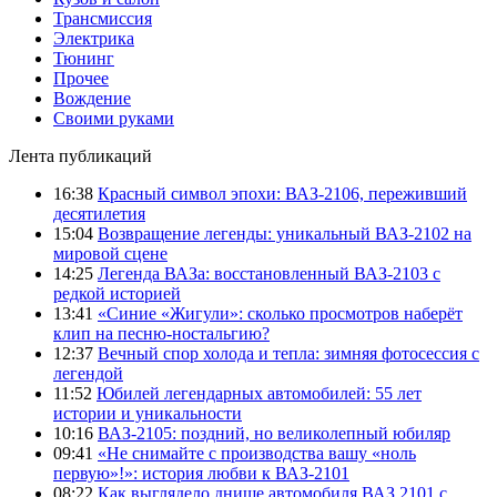
Трансмиссия
Электрика
Тюнинг
Прочее
Вождение
Своими руками
Лента публикаций
16:38
Красный символ эпохи: ВАЗ-2106, переживший
десятилетия
15:04
Возвращение легенды: уникальный ВАЗ-2102 на
мировой сцене
14:25
Легенда ВАЗа: восстановленный ВАЗ-2103 с
редкой историей
13:41
«Синие «Жигули»: сколько просмотров наберёт
клип на песню-ностальгию?
12:37
Вечный спор холода и тепла: зимняя фотосессия с
легендой
11:52
Юбилей легендарных автомобилей: 55 лет
истории и уникальности
10:16
ВАЗ-2105: поздний, но великолепный юбиляр
09:41
«Не снимайте с производства вашу «ноль
первую»!»: история любви к ВАЗ-2101
08:22
Как выглядело днище автомобиля ВАЗ 2101 с