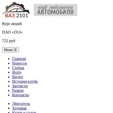
Курс акций
ПАО «ГАЗ»
722 руб
Меню
☰
Главная
Новости
Статьи
Фото
Видео
История клуба
Запчасти
Разное
Контакты
Двигатель
Ходовая
Кузов и салон