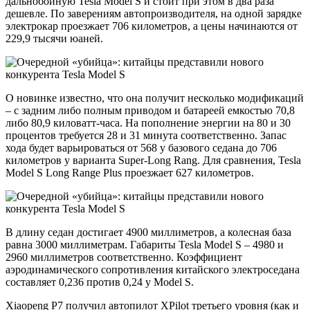
дальнобойную Tesla Model S и стоит при этом в два раза
дешевле. По заверениям автопроизводителя, на одной зарядке
электрокар проезжает 706 километров, а цены начинаются от
229,9 тысячи юаней.
О новинке известно, что она получит несколько модификаций
– с задним либо полным приводом и батареей емкостью 70,8
либо 80,9 киловатт-часа. На пополнение энергии на 80 и 30
процентов требуется 28 и 31 минута соответственно. Запас
хода будет варьироваться от 568 у базового седана до 706
километров у варианта Super-Long Rang. Для сравнения, Tesla
Model S Long Range Plus проезжает 627 километров.
В длину седан достигает 4900 миллиметров, а колесная база
равна 3000 миллиметрам. Габариты Tesla Model S – 4980 и
2960 миллиметров соответственно. Коэффициент
аэродинамического сопротивления китайского электроседана
составляет 0,236 против 0,24 у Model S.
Xiaopeng P7 получил автопилот XPilot третьего уровня (как и