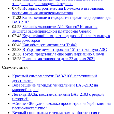
завода: правда о заводской отделке
07:48
История строительства Волжского автозавода:
воспоминания инженера-новатора
11:22
Качественные и недорогие передние дворники для
ВАЗ 2107
04:58
Stellantis «хоронит» Alfa Romeo? Компания
лишится заднеприводной платформы Giorgio
02:48
Крупнейший в мире завод дизелей начнёт выпуск
электромоторов
00:48
Как обмануть автопилот Tesla?
22:38
В Украине демонтировали 151 незаконную АЗС
20:38
Toyota представила ещё одну вариацию Crown
18:28
Главные автоновости дня: 23 апреля 2021
Свежие статьи
Красный символ эпохи: ВАЗ-2106, переживший
десятилетия
Возвращение легенды: уникальный ВАЗ-2102 на
мировой сцене
Легенда ВАЗа: восстановленный ВАЗ-2103 с редкой
историей
«Синие «Жигули»: сколько просмотров наберёт клип на
песню-ностальгию?
Вечный спор холода и тепла: зимняя фотосессия с