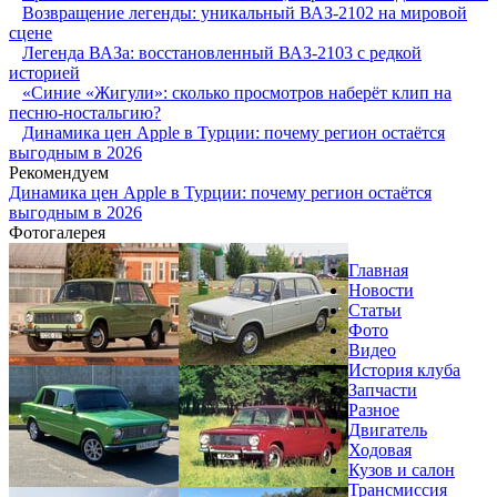
Возвращение легенды: уникальный ВАЗ-2102 на мировой
сцене
Легенда ВАЗа: восстановленный ВАЗ-2103 с редкой
историей
«Синие «Жигули»: сколько просмотров наберёт клип на
песню-ностальгию?
Динамика цен Apple в Турции: почему регион остаётся
выгодным в 2026
Рекомендуем
Динамика цен Apple в Турции: почему регион остаётся
выгодным в 2026
Фотогалерея
Главная
Новости
Статьи
Фото
Видео
История клуба
Запчасти
Разное
Двигатель
Ходовая
Кузов и салон
Трансмиссия