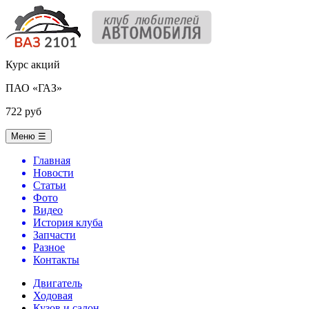
Курс акций
ПАО «ГАЗ»
722 руб
Меню
☰
Главная
Новости
Статьи
Фото
Видео
История клуба
Запчасти
Разное
Контакты
Двигатель
Ходовая
Кузов и салон