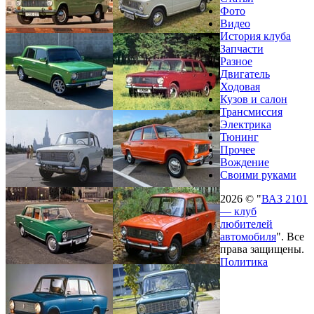
Фото
Видео
История клуба
Запчасти
Разное
Двигатель
Ходовая
Кузов и салон
Трансмиссия
Электрика
Тюнинг
Прочее
Вождение
Своими руками
2026 © "
ВАЗ 2101
— клуб
любителей
автомобиля
". Все
права защищены.
Политика