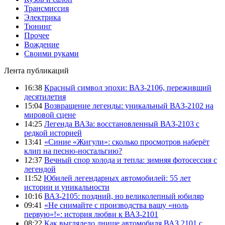
Трансмиссия
Электрика
Тюнинг
Прочее
Вождение
Своими руками
Лента публикаций
16:38
Красный символ эпохи: ВАЗ-2106, переживший
десятилетия
15:04
Возвращение легенды: уникальный ВАЗ-2102 на
мировой сцене
14:25
Легенда ВАЗа: восстановленный ВАЗ-2103 с
редкой историей
13:41
«Синие «Жигули»: сколько просмотров наберёт
клип на песню-ностальгию?
12:37
Вечный спор холода и тепла: зимняя фотосессия с
легендой
11:52
Юбилей легендарных автомобилей: 55 лет
истории и уникальности
10:16
ВАЗ-2105: поздний, но великолепный юбиляр
09:41
«Не снимайте с производства вашу «ноль
первую»!»: история любви к ВАЗ-2101
08:22
Как выглядело днище автомобиля ВАЗ 2101 с