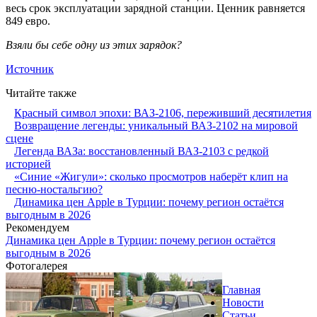
весь срок эксплуатации зарядной станции. Ценник равняется
849 евро.
Взяли бы себе одну из этих зарядок?
Источник
Читайте также
Красный символ эпохи: ВАЗ-2106, переживший десятилетия
Возвращение легенды: уникальный ВАЗ-2102 на мировой
сцене
Легенда ВАЗа: восстановленный ВАЗ-2103 с редкой
историей
«Синие «Жигули»: сколько просмотров наберёт клип на
песню-ностальгию?
Динамика цен Apple в Турции: почему регион остаётся
выгодным в 2026
Рекомендуем
Динамика цен Apple в Турции: почему регион остаётся
выгодным в 2026
Фотогалерея
Главная
Новости
Статьи