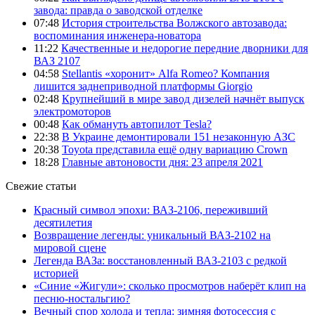
завода: правда о заводской отделке
07:48
История строительства Волжского автозавода:
воспоминания инженера-новатора
11:22
Качественные и недорогие передние дворники для
ВАЗ 2107
04:58
Stellantis «хоронит» Alfa Romeo? Компания
лишится заднеприводной платформы Giorgio
02:48
Крупнейший в мире завод дизелей начнёт выпуск
электромоторов
00:48
Как обмануть автопилот Tesla?
22:38
В Украине демонтировали 151 незаконную АЗС
20:38
Toyota представила ещё одну вариацию Crown
18:28
Главные автоновости дня: 23 апреля 2021
Свежие статьи
Красный символ эпохи: ВАЗ-2106, переживший
десятилетия
Возвращение легенды: уникальный ВАЗ-2102 на
мировой сцене
Легенда ВАЗа: восстановленный ВАЗ-2103 с редкой
историей
«Синие «Жигули»: сколько просмотров наберёт клип на
песню-ностальгию?
Вечный спор холода и тепла: зимняя фотосессия с