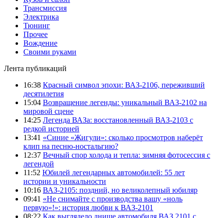
Трансмиссия
Электрика
Тюнинг
Прочее
Вождение
Своими руками
Лента публикаций
16:38
Красный символ эпохи: ВАЗ-2106, переживший
десятилетия
15:04
Возвращение легенды: уникальный ВАЗ-2102 на
мировой сцене
14:25
Легенда ВАЗа: восстановленный ВАЗ-2103 с
редкой историей
13:41
«Синие «Жигули»: сколько просмотров наберёт
клип на песню-ностальгию?
12:37
Вечный спор холода и тепла: зимняя фотосессия с
легендой
11:52
Юбилей легендарных автомобилей: 55 лет
истории и уникальности
10:16
ВАЗ-2105: поздний, но великолепный юбиляр
09:41
«Не снимайте с производства вашу «ноль
первую»!»: история любви к ВАЗ-2101
08:22
Как выглядело днище автомобиля ВАЗ 2101 с