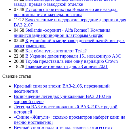
завода: правда о заводской отделке
07:48
История строительства Волжского автозавода:
воспоминания инженера-новатора
11:22
Качественные и недорогие передние дворники для
ВАЗ 2107
04:58
Stellantis «хоронит» Alfa Romeo? Компания
лишится заднеприводной платформы Giorgio
02:48
Крупнейший в мире завод дизелей начнёт выпуск
электромоторов
00:48
Как обмануть автопилот Tesla?
22:38
В Украине демонтировали 151 незаконную АЗС
20:38
Toyota представила ещё одну вариацию Crown
18:28
Главные автоновости дня: 23 апреля 2021
Свежие статьи
Красный символ эпохи: ВАЗ-2106, переживший
десятилетия
Возвращение легенды: уникальный ВАЗ-2102 на
мировой сцене
Легенда ВАЗа: восстановленный ВАЗ-2103 с редкой
историей
«Синие «Жигули»: сколько просмотров наберёт клип на
песню-ностальгию?
Вечный спор холода и тепла: зимняя фотосессия с