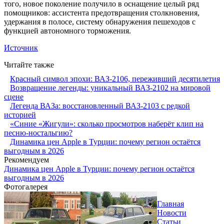
того, новое поколение получило в оснащение целый ряд
помощников: ассистента предотвращения столкновения,
удержания в полосе, систему обнаружения пешеходов с
функцией автономного торможения.
Источник
Читайте также
Красный символ эпохи: ВАЗ-2106, переживший десятилетия
Возвращение легенды: уникальный ВАЗ-2102 на мировой
сцене
Легенда ВАЗа: восстановленный ВАЗ-2103 с редкой
историей
«Синие «Жигули»: сколько просмотров наберёт клип на
песню-ностальгию?
Динамика цен Apple в Турции: почему регион остаётся
выгодным в 2026
Рекомендуем
Динамика цен Apple в Турции: почему регион остаётся
выгодным в 2026
Фотогалерея
Главная
Новости
Статьи