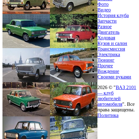
Фото
Видео
История клуба
Запчасти
Разное
Двигатель
Ходовая
Кузов и салон
Трансмиссия
Электрика
Тюнинг
Прочее
Вождение
Своими руками
2026 © "
ВАЗ 2101
— клуб
любителей
автомобиля
". Все
права защищены.
Политика