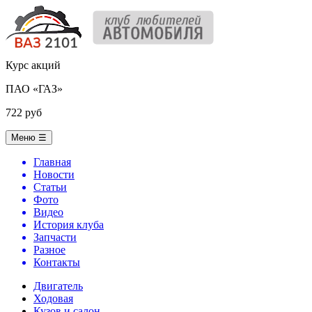
Курс акций
ПАО «ГАЗ»
722 руб
Меню
☰
Главная
Новости
Статьи
Фото
Видео
История клуба
Запчасти
Разное
Контакты
Двигатель
Ходовая
Кузов и салон