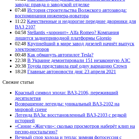
завода: правда о заводской отделке
07:48
История строительства Волжского автозавода:
воспоминания инженера-новатора
11:22
Качественные и недорогие передние дворники для
ВАЗ 2107
04:58
Stellantis «хоронит» Alfa Romeo? Компания
лишится заднеприводной платформы Giorgio
02:48
Крупнейший в мире завод дизелей начнёт выпуск
электромоторов
00:48
Как обмануть автопилот Tesla?
22:38
В Украине демонтировали 151 незаконную АЗС
20:38
Toyota представила ещё одну вариацию Crown
18:28
Главные автоновости дня: 23 апреля 2021
Свежие статьи
Красный символ эпохи: ВАЗ-2106, переживший
десятилетия
Возвращение легенды: уникальный ВАЗ-2102 на
мировой сцене
Легенда ВАЗа: восстановленный ВАЗ-2103 с редкой
историей
«Синие «Жигули»: сколько просмотров наберёт клип на
песню-ностальгию?
Вечный спор холода и тепла: зимняя фотосессия с