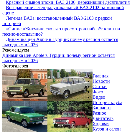
Красный символ эпохи: ВАЗ-2106, переживший десятилетия
Возвращение легенды: уникальный ВАЗ-2102 на мировой
сцене
Легенда ВАЗа: восстановленный ВАЗ-2103 с редкой
историей
«Синие «Жигули»: сколько просмотров наберёт клип на
песню-ностальгию?
Динамика цен Apple в Турции: почему регион остаётся
выгодным в 2026
Рекомендуем
Динамика цен Apple в Турции: почему регион остаётся
выгодным в 2026
Фотогалерея
Главная
Новости
Статьи
Фото
Видео
История клуба
Запчасти
Разное
Двигатель
Ходовая
Кузов и салон