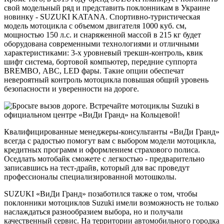
свой модельный ряд и представить поклонникам в Украине
новинку - SUZUKI KATANA. Спортивно-туристическая
модель мотоцикла с объемом двигателя 1000 куб. см,
мощностью 150 л.с. и снаряженной массой в 215 кг будет
оборудована современными технологиями и отличными
характеристиками: 3-х уровневый трекшн-контроль, квик
шифт система, бортовой компьютер, передние суппорта
BREMBO, АВС, LED фары. Такие опции обеспечат
невероятный контроль мотоцикла повышая общий уровень
безопасности и уверенности на дороге.
Квалифицированные менеджеры-консультанты «ВиДи Гранд»
всегда с радостью помогут вам с выбором модели мотоцикла,
кредитных программ и оформлением страхового полиса.
Оседлать мотобайк сможете с легкостью - предварительно
записавшись на тест-драйв, который для вас проведут
профессионалы специализированной мотошколы.
SUZUKI «ВиДи Гранд» позаботился также о том, чтобы
поклонники мотоциклов Suzuki имели возможность не только
наслаждаться разнообразием выбора, но и получали
качественный сервис. На территории автомобильного городка