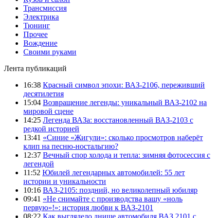
Трансмиссия
Электрика
Тюнинг
Прочее
Вождение
Своими руками
Лента публикаций
16:38
Красный символ эпохи: ВАЗ-2106, переживший
десятилетия
15:04
Возвращение легенды: уникальный ВАЗ-2102 на
мировой сцене
14:25
Легенда ВАЗа: восстановленный ВАЗ-2103 с
редкой историей
13:41
«Синие «Жигули»: сколько просмотров наберёт
клип на песню-ностальгию?
12:37
Вечный спор холода и тепла: зимняя фотосессия с
легендой
11:52
Юбилей легендарных автомобилей: 55 лет
истории и уникальности
10:16
ВАЗ-2105: поздний, но великолепный юбиляр
09:41
«Не снимайте с производства вашу «ноль
первую»!»: история любви к ВАЗ-2101
08:22
Как выглядело днище автомобиля ВАЗ 2101 с