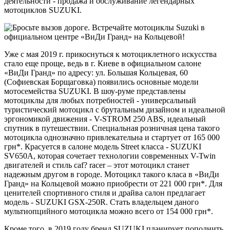
деятельности - продажа и обслуживание легендарных
мотоциклов SUZUKI.
Уже с мая 2019 г. прикоснуться к мотоциклетного искусства
стало еще проще, ведь в г. Киеве в официальном салоне
«ВиДи Гранд» по адресу: ул. Большая Кольцевая, 60
(Софиевская Борщаговка) появились основные модели
мотосемейства SUZUKI. В шоу-руме представлены
мотоциклы для любых потребностей - универсальный
туристический мотоцикл с брутальным дизайном и идеальной
эргономикой движения - V-STROM 250 ABS, идеальный
спутник в путешествии. Специальная розничная цена такого
мотоцикла однозначно привлекательна и стартует от 165 000
грн*. Красуется в салоне модель Street класса - SUZUKI
SV650A, которая сочетает технологии современных V-Twin
двигателей и стиль caf? racer – этот мотоцикл станет
надежным другом в городе. Мотоцикл такого класа в «ВиДи
Гранд» на Кольцевой можно приобрести от 221 000 грн*. Для
ценителей спортивного стиля и драйва салон предлагает
модель - SUZUKI GSX-250R. Стать владельцем даного
мультиопцийного мотоцикла можно всего от 154 000 грн*.
Кроме того, в 2019 году бренд SUZUKI планирует пополнить