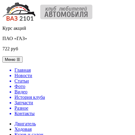
Курс акций
ПАО «ГАЗ»
722 руб
Меню
☰
Главная
Новости
Статьи
Фото
Видео
История клуба
Запчасти
Разное
Контакты
Двигатель
Ходовая
Кузов и салон