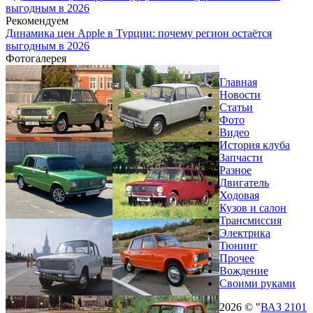
выгодным в 2026
Рекомендуем
Динамика цен Apple в Турции: почему регион остаётся
выгодным в 2026
Фотогалерея
Главная
Новости
Статьи
Фото
Видео
История клуба
Запчасти
Разное
Двигатель
Ходовая
Кузов и салон
Трансмиссия
Электрика
Тюнинг
Прочее
Вождение
Своими руками
2026 © "
ВАЗ 2101