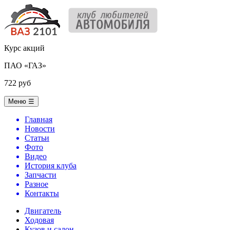
Курс акций
ПАО «ГАЗ»
722 руб
Меню
☰
Главная
Новости
Статьи
Фото
Видео
История клуба
Запчасти
Разное
Контакты
Двигатель
Ходовая
Кузов и салон