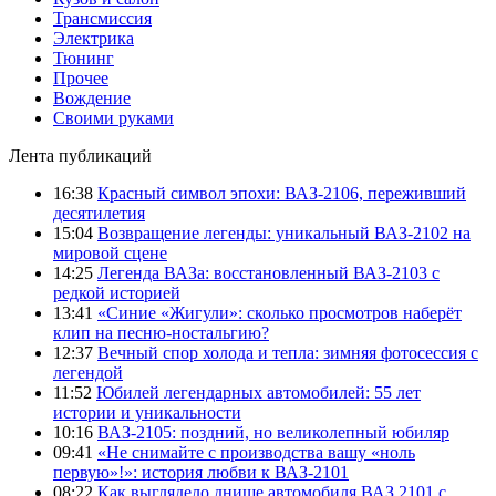
Трансмиссия
Электрика
Тюнинг
Прочее
Вождение
Своими руками
Лента публикаций
16:38
Красный символ эпохи: ВАЗ-2106, переживший
десятилетия
15:04
Возвращение легенды: уникальный ВАЗ-2102 на
мировой сцене
14:25
Легенда ВАЗа: восстановленный ВАЗ-2103 с
редкой историей
13:41
«Синие «Жигули»: сколько просмотров наберёт
клип на песню-ностальгию?
12:37
Вечный спор холода и тепла: зимняя фотосессия с
легендой
11:52
Юбилей легендарных автомобилей: 55 лет
истории и уникальности
10:16
ВАЗ-2105: поздний, но великолепный юбиляр
09:41
«Не снимайте с производства вашу «ноль
первую»!»: история любви к ВАЗ-2101
08:22
Как выглядело днище автомобиля ВАЗ 2101 с