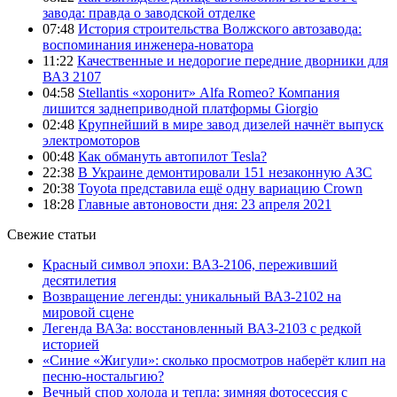
завода: правда о заводской отделке
07:48
История строительства Волжского автозавода:
воспоминания инженера-новатора
11:22
Качественные и недорогие передние дворники для
ВАЗ 2107
04:58
Stellantis «хоронит» Alfa Romeo? Компания
лишится заднеприводной платформы Giorgio
02:48
Крупнейший в мире завод дизелей начнёт выпуск
электромоторов
00:48
Как обмануть автопилот Tesla?
22:38
В Украине демонтировали 151 незаконную АЗС
20:38
Toyota представила ещё одну вариацию Crown
18:28
Главные автоновости дня: 23 апреля 2021
Свежие статьи
Красный символ эпохи: ВАЗ-2106, переживший
десятилетия
Возвращение легенды: уникальный ВАЗ-2102 на
мировой сцене
Легенда ВАЗа: восстановленный ВАЗ-2103 с редкой
историей
«Синие «Жигули»: сколько просмотров наберёт клип на
песню-ностальгию?
Вечный спор холода и тепла: зимняя фотосессия с