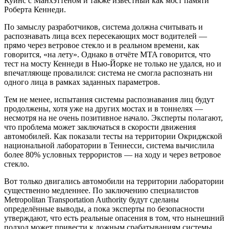
Куинс с Манхэттеном и также известный как мост памяти
Роберта Кеннеди.
По замыслу разработчиков, система должна считывать и
распознавать лица всех пересекающих мост водителей —
прямо через ветровое стекло и в реальном времени, как
говорится, «на лету». Однако в отчёте MTA говорится, что
тест на мосту Кеннеди в Нью-Йорке не только не удался, но и
впечатляюще провалился: система не смогла распознать ни
одного лица в рамках заданных параметров.
Тем не менее, испытания системы распознавания лиц будут
продолжены, хотя уже на других мостах и в тоннелях —
несмотря на не очень позитивное начало. Эксперты полагают,
что проблема может заключаться в скорости движения
автомобилей. Как показали тесты на территории Окриджской
национальной лаборатории в Теннесси, система вычислила
более 80% условных террористов — на ходу и через ветровое
стекло.
Вот только двигались автомобили на территории лаборатории
существенно медленнее. По заключению специалистов
Metropolitan Transportation Authority будут сделаны
определённые выводы, а пока эксперты по безопасности
утверждают, что есть реальные опасения в том, что нынешний
подход может привести к ложным срабатываниям системы