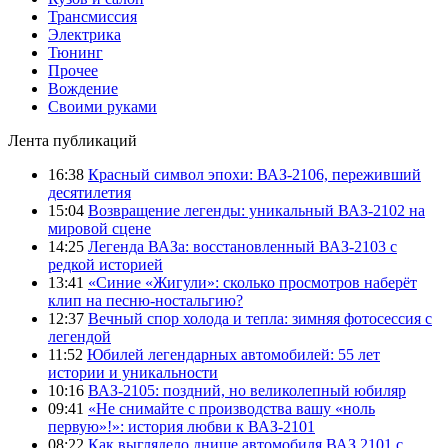
Трансмиссия
Электрика
Тюнинг
Прочее
Вождение
Своими руками
Лента публикаций
16:38
Красный символ эпохи: ВАЗ-2106, переживший
десятилетия
15:04
Возвращение легенды: уникальный ВАЗ-2102 на
мировой сцене
14:25
Легенда ВАЗа: восстановленный ВАЗ-2103 с
редкой историей
13:41
«Синие «Жигули»: сколько просмотров наберёт
клип на песню-ностальгию?
12:37
Вечный спор холода и тепла: зимняя фотосессия с
легендой
11:52
Юбилей легендарных автомобилей: 55 лет
истории и уникальности
10:16
ВАЗ-2105: поздний, но великолепный юбиляр
09:41
«Не снимайте с производства вашу «ноль
первую»!»: история любви к ВАЗ-2101
08:22
Как выглядело днище автомобиля ВАЗ 2101 с