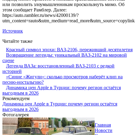
или позволить злоумышленникам проскользнуть мимо. Об
этом сообщает Рамблер. Далее:
https://auto.rambler.ru/news/42000139/?
utm_content=rauto&utm_medium=read_more&utm_source=copylink
Источник
Читайте также
Красный символ эпохи: ВАЗ-2106, переживший десятилетия
Возвращение легенды: уникальный ВАЗ-2102 на мировой
сцене
Легенда ВАЗа: восстановленный ВАЗ-2103 с редкой
историей
«Синие «Жигули»: сколько просмотров наберёт клип на
песню-ностальгию?
Динамика цен Apple в Турции: почему регион остаётся
выгодным в 2026
Рекомендуем
Динамика цен Apple в Турции: почему регион остаётся
выгодным в 2026
Фотогалерея
Главная
Новости