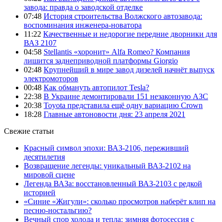
завода: правда о заводской отделке
07:48
История строительства Волжского автозавода:
воспоминания инженера-новатора
11:22
Качественные и недорогие передние дворники для
ВАЗ 2107
04:58
Stellantis «хоронит» Alfa Romeo? Компания
лишится заднеприводной платформы Giorgio
02:48
Крупнейший в мире завод дизелей начнёт выпуск
электромоторов
00:48
Как обмануть автопилот Tesla?
22:38
В Украине демонтировали 151 незаконную АЗС
20:38
Toyota представила ещё одну вариацию Crown
18:28
Главные автоновости дня: 23 апреля 2021
Свежие статьи
Красный символ эпохи: ВАЗ-2106, переживший
десятилетия
Возвращение легенды: уникальный ВАЗ-2102 на
мировой сцене
Легенда ВАЗа: восстановленный ВАЗ-2103 с редкой
историей
«Синие «Жигули»: сколько просмотров наберёт клип на
песню-ностальгию?
Вечный спор холода и тепла: зимняя фотосессия с