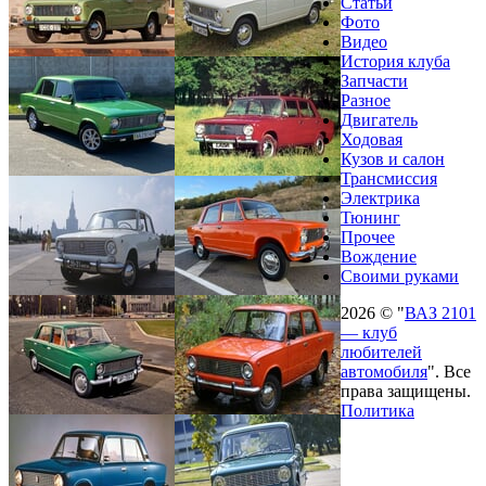
Статьи
Фото
Видео
История клуба
Запчасти
Разное
Двигатель
Ходовая
Кузов и салон
Трансмиссия
Электрика
Тюнинг
Прочее
Вождение
Своими руками
2026 © "
ВАЗ 2101
— клуб
любителей
автомобиля
". Все
права защищены.
Политика