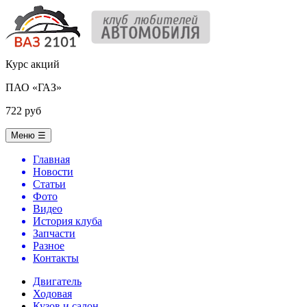
Курс акций
ПАО «ГАЗ»
722 руб
Меню
☰
Главная
Новости
Статьи
Фото
Видео
История клуба
Запчасти
Разное
Контакты
Двигатель
Ходовая
Кузов и салон