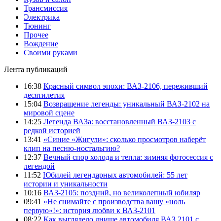
Трансмиссия
Электрика
Тюнинг
Прочее
Вождение
Своими руками
Лента публикаций
16:38
Красный символ эпохи: ВАЗ-2106, переживший
десятилетия
15:04
Возвращение легенды: уникальный ВАЗ-2102 на
мировой сцене
14:25
Легенда ВАЗа: восстановленный ВАЗ-2103 с
редкой историей
13:41
«Синие «Жигули»: сколько просмотров наберёт
клип на песню-ностальгию?
12:37
Вечный спор холода и тепла: зимняя фотосессия с
легендой
11:52
Юбилей легендарных автомобилей: 55 лет
истории и уникальности
10:16
ВАЗ-2105: поздний, но великолепный юбиляр
09:41
«Не снимайте с производства вашу «ноль
первую»!»: история любви к ВАЗ-2101
08:22
Как выглядело днище автомобиля ВАЗ 2101 с