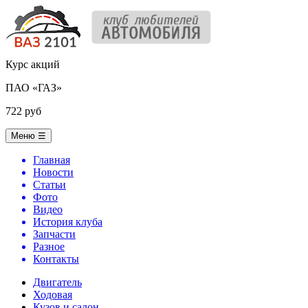
Курс акций
ПАО «ГАЗ»
722 руб
Меню
☰
Главная
Новости
Статьи
Фото
Видео
История клуба
Запчасти
Разное
Контакты
Двигатель
Ходовая
Кузов и салон