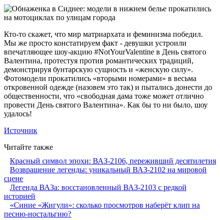
Кто-то скажет, что мир матриархата и феминизма победил.
Мы же просто констатируем факт - девушки устроили
впечатляющее шоу-акцию #NotYourValentine в День святого
Валентина, протестуя против романтических традиций,
демонстрируя бунтарскую сущность и «женскую силу».
Фотомодели прокатились «вторыми номерами» в весьма
откровенной одежде (назовем это так) и пытались донести до
общественности, что «свободная дама тоже может отлично
провести День святого Валентина». Как бы то ни было, шоу
удалось!
Источник
Читайте также
Красный символ эпохи: ВАЗ-2106, переживший десятилетия
Возвращение легенды: уникальный ВАЗ-2102 на мировой
сцене
Легенда ВАЗа: восстановленный ВАЗ-2103 с редкой
историей
«Синие «Жигули»: сколько просмотров наберёт клип на
песню-ностальгию?