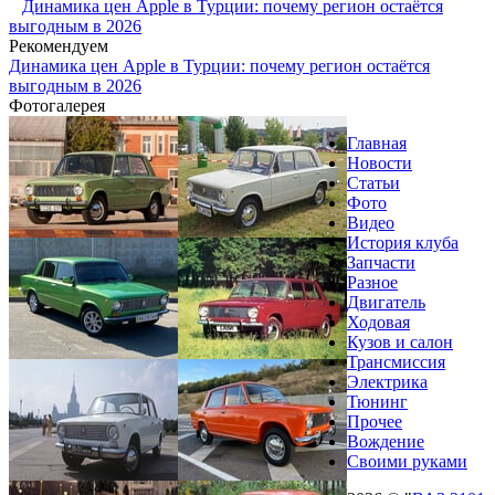
Динамика цен Apple в Турции: почему регион остаётся
выгодным в 2026
Рекомендуем
Динамика цен Apple в Турции: почему регион остаётся
выгодным в 2026
Фотогалерея
Главная
Новости
Статьи
Фото
Видео
История клуба
Запчасти
Разное
Двигатель
Ходовая
Кузов и салон
Трансмиссия
Электрика
Тюнинг
Прочее
Вождение
Своими руками