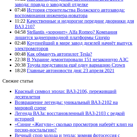
завода: правда о заводской отделке
07:48
История строительства Волжского автозавода:
воспоминания инженера-новатора
11:22
Качественные и недорогие передние дворники для
ВАЗ 2107
04:58
Stellantis «хоронит» Alfa Romeo? Компания
лишится заднеприводной платформы Giorgio
02:48
Крупнейший в мире завод дизелей начнёт выпуск
электромоторов
00:48
Как обмануть автопилот Tesla?
22:38
В Украине демонтировали 151 незаконную АЗС
20:38
Toyota представила ещё одну вариацию Crown
18:28
Главные автоновости дня: 23 апреля 2021
Свежие статьи
Красный символ эпохи: ВАЗ-2106, переживший
десятилетия
Возвращение легенды: уникальный ВАЗ-2102 на
мировой сцене
Легенда ВАЗа: восстановленный ВАЗ-2103 с редкой
историей
«Синие «Жигули»: сколько просмотров наберёт клип на
песню-ностальгию?
Вечный спор холода и тепла: зимняя фотосессия с