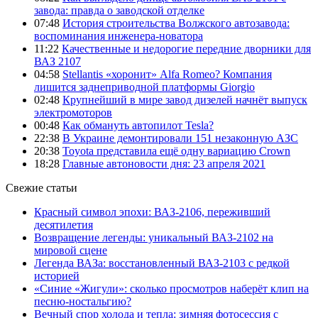
завода: правда о заводской отделке
07:48
История строительства Волжского автозавода:
воспоминания инженера-новатора
11:22
Качественные и недорогие передние дворники для
ВАЗ 2107
04:58
Stellantis «хоронит» Alfa Romeo? Компания
лишится заднеприводной платформы Giorgio
02:48
Крупнейший в мире завод дизелей начнёт выпуск
электромоторов
00:48
Как обмануть автопилот Tesla?
22:38
В Украине демонтировали 151 незаконную АЗС
20:38
Toyota представила ещё одну вариацию Crown
18:28
Главные автоновости дня: 23 апреля 2021
Свежие статьи
Красный символ эпохи: ВАЗ-2106, переживший
десятилетия
Возвращение легенды: уникальный ВАЗ-2102 на
мировой сцене
Легенда ВАЗа: восстановленный ВАЗ-2103 с редкой
историей
«Синие «Жигули»: сколько просмотров наберёт клип на
песню-ностальгию?
Вечный спор холода и тепла: зимняя фотосессия с