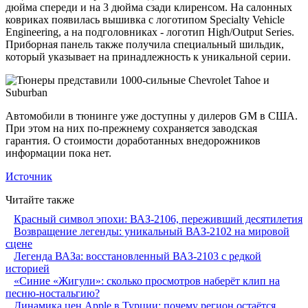
дюйма спереди и на 3 дюйма сзади клиренсом. На салонных
ковриках появилась вышивка с логотипом Specialty Vehicle
Engineering, а на подголовниках - логотип High/Output Series.
Приборная панель также получила специальный шильдик,
который указывает на принадлежность к уникальной серии.
Автомобили в тюнинге уже доступны у дилеров GM в США.
При этом на них по-прежнему сохраняется заводская
гарантия. О стоимости доработанных внедорожников
информации пока нет.
Источник
Читайте также
Красный символ эпохи: ВАЗ-2106, переживший десятилетия
Возвращение легенды: уникальный ВАЗ-2102 на мировой
сцене
Легенда ВАЗа: восстановленный ВАЗ-2103 с редкой
историей
«Синие «Жигули»: сколько просмотров наберёт клип на
песню-ностальгию?
Динамика цен Apple в Турции: почему регион остаётся