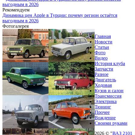
выгодным в 2026
Рекомендуем
Динамика цен Apple в Турции: почему регион остаётся
выгодным в 2026
Фотогалерея
Главная
Новости
Статьи
Фото
Видео
История клуба
Запчасти
Разное
Двигатель
Ходовая
Кузов и салон
Трансмиссия
Электрика
Тюнинг
Прочее
Вождение
Своими руками
2026 © "
ВАЗ 2101