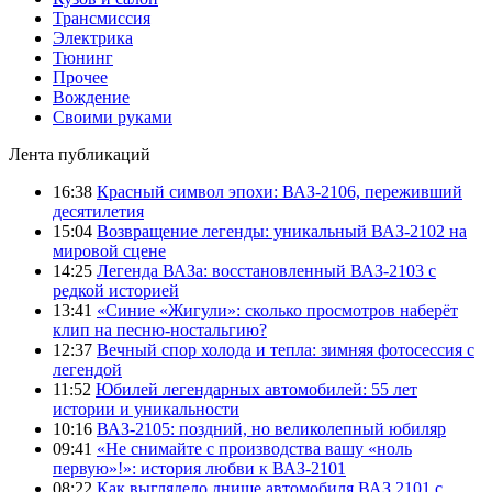
Трансмиссия
Электрика
Тюнинг
Прочее
Вождение
Своими руками
Лента публикаций
16:38
Красный символ эпохи: ВАЗ-2106, переживший
десятилетия
15:04
Возвращение легенды: уникальный ВАЗ-2102 на
мировой сцене
14:25
Легенда ВАЗа: восстановленный ВАЗ-2103 с
редкой историей
13:41
«Синие «Жигули»: сколько просмотров наберёт
клип на песню-ностальгию?
12:37
Вечный спор холода и тепла: зимняя фотосессия с
легендой
11:52
Юбилей легендарных автомобилей: 55 лет
истории и уникальности
10:16
ВАЗ-2105: поздний, но великолепный юбиляр
09:41
«Не снимайте с производства вашу «ноль
первую»!»: история любви к ВАЗ-2101
08:22
Как выглядело днище автомобиля ВАЗ 2101 с