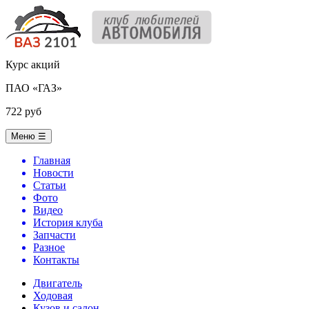
Курс акций
ПАО «ГАЗ»
722 руб
Меню
☰
Главная
Новости
Статьи
Фото
Видео
История клуба
Запчасти
Разное
Контакты
Двигатель
Ходовая
Кузов и салон