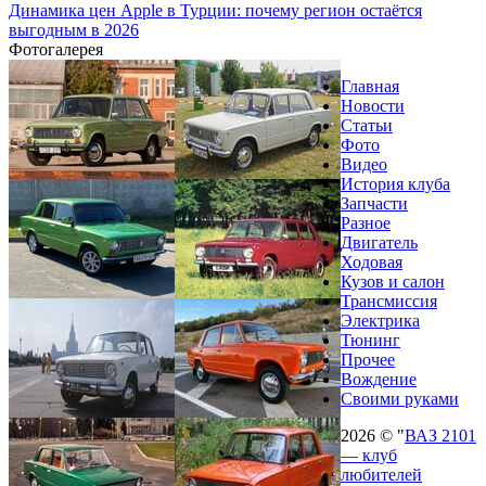
Динамика цен Apple в Турции: почему регион остаётся
выгодным в 2026
Фотогалерея
Главная
Новости
Статьи
Фото
Видео
История клуба
Запчасти
Разное
Двигатель
Ходовая
Кузов и салон
Трансмиссия
Электрика
Тюнинг
Прочее
Вождение
Своими руками
2026 © "
ВАЗ 2101
— клуб
любителей