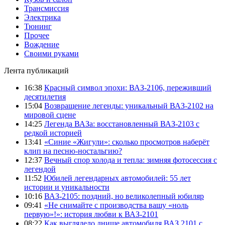
Трансмиссия
Электрика
Тюнинг
Прочее
Вождение
Своими руками
Лента публикаций
16:38
Красный символ эпохи: ВАЗ-2106, переживший
десятилетия
15:04
Возвращение легенды: уникальный ВАЗ-2102 на
мировой сцене
14:25
Легенда ВАЗа: восстановленный ВАЗ-2103 с
редкой историей
13:41
«Синие «Жигули»: сколько просмотров наберёт
клип на песню-ностальгию?
12:37
Вечный спор холода и тепла: зимняя фотосессия с
легендой
11:52
Юбилей легендарных автомобилей: 55 лет
истории и уникальности
10:16
ВАЗ-2105: поздний, но великолепный юбиляр
09:41
«Не снимайте с производства вашу «ноль
первую»!»: история любви к ВАЗ-2101
08:22
Как выглядело днище автомобиля ВАЗ 2101 с