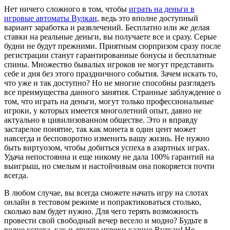
Нет ничего сложного в том, чтобы
играть на деньги в
игровые автоматы Вулкан
, ведь это вполне доступный
вариант заработка и развлечений. Бесплатно или же делая
ставки на реальные деньги, вы получаете все и сразу. Серые
будни не будут прежними. Приятным сюрпризом сразу после
регистрации станут гарантированные бонусы и бесплатные
спины. Множество бывалых игроков не могут представить
себе и дня без этого праздничного события. Зачем искать то,
что уже и так доступно? Но не многие способны разглядеть
все преимущества данного занятия. Странные заблуждение о
том, что играть на деньги, могут только профессиональные
игроки, у которых имеется многолетний опыт, давно не
актуально в цивилизованном обществе. Это и вправду
застарелое понятие, так как монета в один цент может
навсегда и бесповоротно изменить вашу жизнь. Не нужно
быть виртуозом, чтобы добиться успеха в азартных играх.
Удача непостоянна и еще никому не дала 100% гарантий на
выигрыш, но смелым и настойчивым она покоряется почти
всегда.
В любом случае, вы всегда сможете начать игру на слотах
онлайн в тестовом режиме и попрактиковаться столько,
сколько вам будет нужно. Для чего терять возможность
провести свой свободный вечер весело и модно? Будьте в
волне успеха, как и другие игроки казино Вулкан! Не