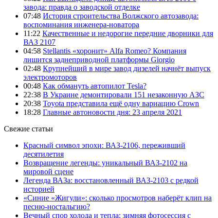
завода: правда о заводской отделке
07:48
История строительства Волжского автозавода:
воспоминания инженера-новатора
11:22
Качественные и недорогие передние дворники для
ВАЗ 2107
04:58
Stellantis «хоронит» Alfa Romeo? Компания
лишится заднеприводной платформы Giorgio
02:48
Крупнейший в мире завод дизелей начнёт выпуск
электромоторов
00:48
Как обмануть автопилот Tesla?
22:38
В Украине демонтировали 151 незаконную АЗС
20:38
Toyota представила ещё одну вариацию Crown
18:28
Главные автоновости дня: 23 апреля 2021
Свежие статьи
Красный символ эпохи: ВАЗ-2106, переживший
десятилетия
Возвращение легенды: уникальный ВАЗ-2102 на
мировой сцене
Легенда ВАЗа: восстановленный ВАЗ-2103 с редкой
историей
«Синие «Жигули»: сколько просмотров наберёт клип на
песню-ностальгию?
Вечный спор холода и тепла: зимняя фотосессия с