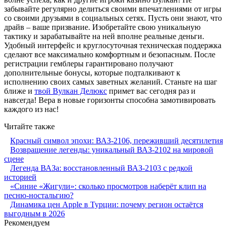
забывайте регулярно делиться своими впечатлениями от игры
со своими друзьями в социальных сетях. Пусть они знают, что
драйв – ваше призвание. Изобретайте свою уникальную
тактику и зарабатывайте на ней вполне реальные деньги.
Удобный интерфейс и круглосуточная техническая поддержка
сделают все максимально комфортным и безопасным. После
регистрации гемблеры гарантировано получают
дополнительные бонусы, которые подталкивают к
исполнению своих самых заветных желаний. Станьте на шаг
ближе и
твой Вулкан Делюкс
примет вас сегодня раз и
навсегда! Вера в новые горизонты способна замотивировать
каждого из нас!
Читайте также
Красный символ эпохи: ВАЗ-2106, переживший десятилетия
Возвращение легенды: уникальный ВАЗ-2102 на мировой
сцене
Легенда ВАЗа: восстановленный ВАЗ-2103 с редкой
историей
«Синие «Жигули»: сколько просмотров наберёт клип на
песню-ностальгию?
Динамика цен Apple в Турции: почему регион остаётся
выгодным в 2026
Рекомендуем