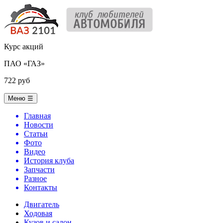
Курс акций
ПАО «ГАЗ»
722 руб
Меню
☰
Главная
Новости
Статьи
Фото
Видео
История клуба
Запчасти
Разное
Контакты
Двигатель
Ходовая
Кузов и салон