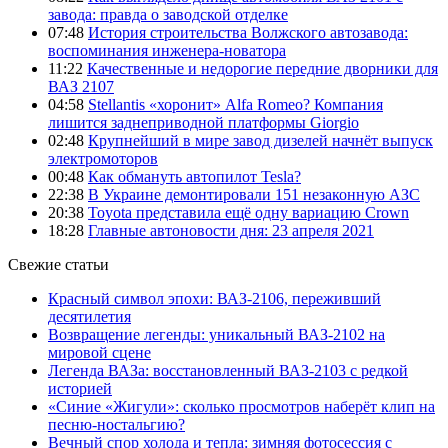
завода: правда о заводской отделке
07:48
История строительства Волжского автозавода:
воспоминания инженера-новатора
11:22
Качественные и недорогие передние дворники для
ВАЗ 2107
04:58
Stellantis «хоронит» Alfa Romeo? Компания
лишится заднеприводной платформы Giorgio
02:48
Крупнейший в мире завод дизелей начнёт выпуск
электромоторов
00:48
Как обмануть автопилот Tesla?
22:38
В Украине демонтировали 151 незаконную АЗС
20:38
Toyota представила ещё одну вариацию Crown
18:28
Главные автоновости дня: 23 апреля 2021
Свежие статьи
Красный символ эпохи: ВАЗ-2106, переживший
десятилетия
Возвращение легенды: уникальный ВАЗ-2102 на
мировой сцене
Легенда ВАЗа: восстановленный ВАЗ-2103 с редкой
историей
«Синие «Жигули»: сколько просмотров наберёт клип на
песню-ностальгию?
Вечный спор холода и тепла: зимняя фотосессия с