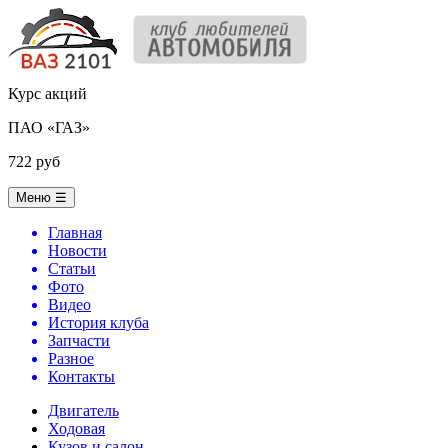
Курс акций
ПАО «ГАЗ»
722 руб
Меню
☰
Главная
Новости
Статьи
Фото
Видео
История клуба
Запчасти
Разное
Контакты
Двигатель
Ходовая
Кузов и салон