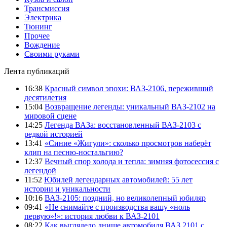
Трансмиссия
Электрика
Тюнинг
Прочее
Вождение
Своими руками
Лента публикаций
16:38
Красный символ эпохи: ВАЗ-2106, переживший
десятилетия
15:04
Возвращение легенды: уникальный ВАЗ-2102 на
мировой сцене
14:25
Легенда ВАЗа: восстановленный ВАЗ-2103 с
редкой историей
13:41
«Синие «Жигули»: сколько просмотров наберёт
клип на песню-ностальгию?
12:37
Вечный спор холода и тепла: зимняя фотосессия с
легендой
11:52
Юбилей легендарных автомобилей: 55 лет
истории и уникальности
10:16
ВАЗ-2105: поздний, но великолепный юбиляр
09:41
«Не снимайте с производства вашу «ноль
первую»!»: история любви к ВАЗ-2101
08:22
Как выглядело днище автомобиля ВАЗ 2101 с