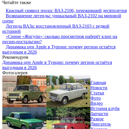
Читайте также
Красный символ эпохи: ВАЗ-2106, переживший десятилетия
Возвращение легенды: уникальный ВАЗ-2102 на мировой
сцене
Легенда ВАЗа: восстановленный ВАЗ-2103 с редкой
историей
«Синие «Жигули»: сколько просмотров наберёт клип на
песню-ностальгию?
Динамика цен Apple в Турции: почему регион остаётся
выгодным в 2026
Рекомендуем
Динамика цен Apple в Турции: почему регион остаётся
выгодным в 2026
Фотогалерея
Главная
Новости
Статьи
Фото
Видео
История клуба
Запчасти
Разное
Двигатель