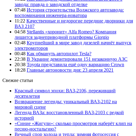
завода: правда о заводской отделке
07:48
История строительства Волжского автозавода:
воспоминания инженера-новатора
11:22
Качественные и недорогие передние дворники для
ВАЗ 2107
04:58
Stellantis «хоронит» Alfa Romeo? Компания
лишится заднеприводной платформы Giorgio
02:48
Крупнейший в мире завод дизелей начнёт выпуск
электромоторов
00:48
Как обмануть автопилот Tesla?
22:38
В Украине демонтировали 151 незаконную АЗС
20:38
Toyota представила ещё одну вариацию Crown
18:28
Главные автоновости дня: 23 апреля 2021
Свежие статьи
Красный символ эпохи: ВАЗ-2106, переживший
десятилетия
Возвращение легенды: уникальный ВАЗ-2102 на
мировой сцене
Легенда ВАЗа: восстановленный ВАЗ-2103 с редкой
историей
«Синие «Жигули»: сколько просмотров наберёт клип на
песню-ностальгию?
Вечный спор холода и тепла: зимняя фотосессия с