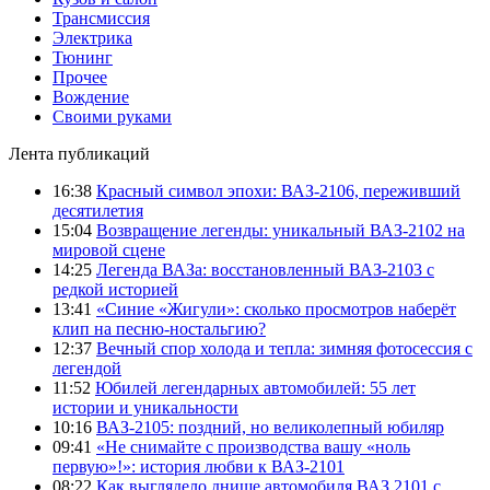
Трансмиссия
Электрика
Тюнинг
Прочее
Вождение
Своими руками
Лента публикаций
16:38
Красный символ эпохи: ВАЗ-2106, переживший
десятилетия
15:04
Возвращение легенды: уникальный ВАЗ-2102 на
мировой сцене
14:25
Легенда ВАЗа: восстановленный ВАЗ-2103 с
редкой историей
13:41
«Синие «Жигули»: сколько просмотров наберёт
клип на песню-ностальгию?
12:37
Вечный спор холода и тепла: зимняя фотосессия с
легендой
11:52
Юбилей легендарных автомобилей: 55 лет
истории и уникальности
10:16
ВАЗ-2105: поздний, но великолепный юбиляр
09:41
«Не снимайте с производства вашу «ноль
первую»!»: история любви к ВАЗ-2101
08:22
Как выглядело днище автомобиля ВАЗ 2101 с