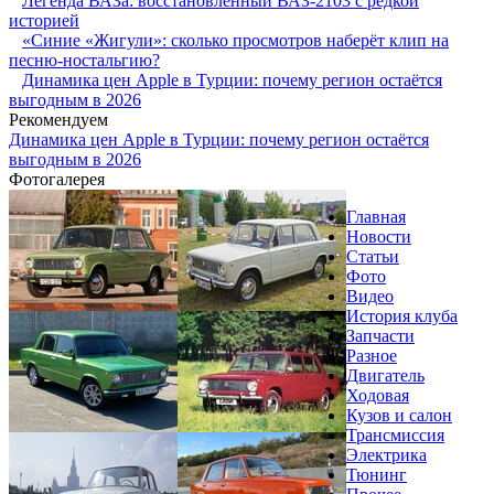
Легенда ВАЗа: восстановленный ВАЗ-2103 с редкой
историей
«Синие «Жигули»: сколько просмотров наберёт клип на
песню-ностальгию?
Динамика цен Apple в Турции: почему регион остаётся
выгодным в 2026
Рекомендуем
Динамика цен Apple в Турции: почему регион остаётся
выгодным в 2026
Фотогалерея
Главная
Новости
Статьи
Фото
Видео
История клуба
Запчасти
Разное
Двигатель
Ходовая
Кузов и салон
Трансмиссия
Электрика
Тюнинг