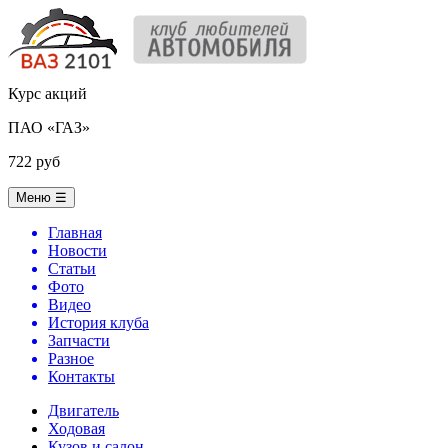
Курс акций
ПАО «ГАЗ»
722 руб
Меню
☰
Главная
Новости
Статьи
Фото
Видео
История клуба
Запчасти
Разное
Контакты
Двигатель
Ходовая
Кузов и салон