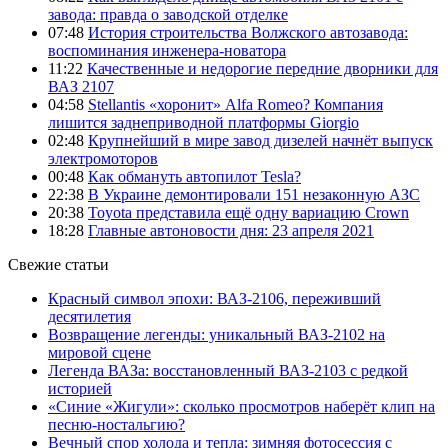
завода: правда о заводской отделке
07:48
История строительства Волжского автозавода:
воспоминания инженера-новатора
11:22
Качественные и недорогие передние дворники для
ВАЗ 2107
04:58
Stellantis «хоронит» Alfa Romeo? Компания
лишится заднеприводной платформы Giorgio
02:48
Крупнейший в мире завод дизелей начнёт выпуск
электромоторов
00:48
Как обмануть автопилот Tesla?
22:38
В Украине демонтировали 151 незаконную АЗС
20:38
Toyota представила ещё одну вариацию Crown
18:28
Главные автоновости дня: 23 апреля 2021
Свежие статьи
Красный символ эпохи: ВАЗ-2106, переживший
десятилетия
Возвращение легенды: уникальный ВАЗ-2102 на
мировой сцене
Легенда ВАЗа: восстановленный ВАЗ-2103 с редкой
историей
«Синие «Жигули»: сколько просмотров наберёт клип на
песню-ностальгию?
Вечный спор холода и тепла: зимняя фотосессия с