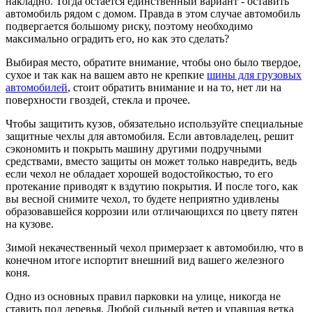
накладно. Тогда остается единственный вариант - оставить
автомобиль рядом с домом. Правда в этом случае автомобиль
подвергается большому риску, поэтому необходимо
максимально оградить его, но как это сделать?
Выбирая место, обратите внимание, чтобы оно было твердое,
сухое и так как на вашем авто не крепкие
шины для грузовых
автомобилей
, стоит обратить внимание и на то, нет ли на
поверхности гвоздей, стекла и прочее.
Чтобы защитить кузов, обязательно используйте специальные
защитные чехлы для автомобиля. Если автовладелец, решит
сэкономить и покрыть машину другими подручными
средствами, вместо защиты он может только навредить, ведь
если чехол не обладает хорошей водостойкостью, то его
протекание приводят к вздутию покрытия. И после того, как
вы весной снимите чехол, то будете неприятно удивлены
образовавшейся коррозии или отличающихся по цвету пятен
на кузове.
Зимой некачественный чехол примерзает к автомобилю, что в
конечном итоге испортит внешний вид вашего железного
коня.
Одно из основных правил парковки на улице, никогда не
ставить под деревья. Любой сильный ветер и упавшая ветка