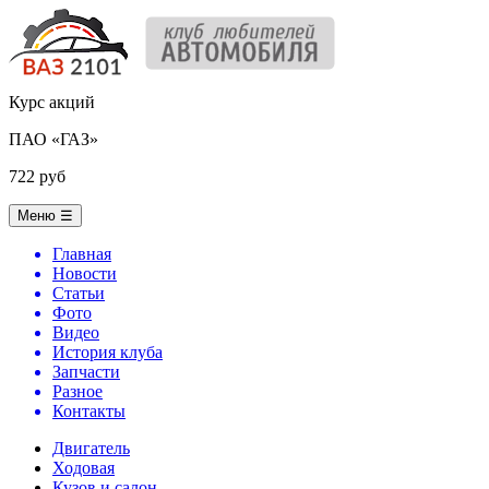
Курс акций
ПАО «ГАЗ»
722 руб
Меню
☰
Главная
Новости
Статьи
Фото
Видео
История клуба
Запчасти
Разное
Контакты
Двигатель
Ходовая
Кузов и салон