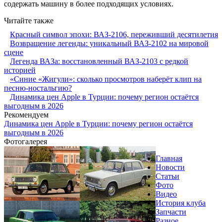
содержать машину в более подходящих условиях.
Читайте также
Красный символ эпохи: ВАЗ-2106, переживший десятилетия
Возвращение легенды: уникальный ВАЗ-2102 на мировой
сцене
Легенда ВАЗа: восстановленный ВАЗ-2103 с редкой
историей
«Синие «Жигули»: сколько просмотров наберёт клип на
песню-ностальгию?
Динамика цен Apple в Турции: почему регион остаётся
выгодным в 2026
Рекомендуем
Динамика цен Apple в Турции: почему регион остаётся
выгодным в 2026
Фотогалерея
Главная
Новости
Статьи
Фото
Видео
История клуба
Запчасти
Разное