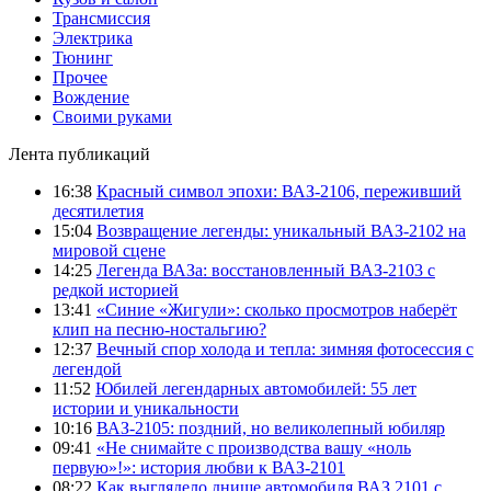
Трансмиссия
Электрика
Тюнинг
Прочее
Вождение
Своими руками
Лента публикаций
16:38
Красный символ эпохи: ВАЗ-2106, переживший
десятилетия
15:04
Возвращение легенды: уникальный ВАЗ-2102 на
мировой сцене
14:25
Легенда ВАЗа: восстановленный ВАЗ-2103 с
редкой историей
13:41
«Синие «Жигули»: сколько просмотров наберёт
клип на песню-ностальгию?
12:37
Вечный спор холода и тепла: зимняя фотосессия с
легендой
11:52
Юбилей легендарных автомобилей: 55 лет
истории и уникальности
10:16
ВАЗ-2105: поздний, но великолепный юбиляр
09:41
«Не снимайте с производства вашу «ноль
первую»!»: история любви к ВАЗ-2101
08:22
Как выглядело днище автомобиля ВАЗ 2101 с