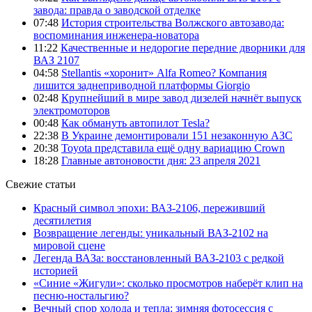
завода: правда о заводской отделке
07:48
История строительства Волжского автозавода:
воспоминания инженера-новатора
11:22
Качественные и недорогие передние дворники для
ВАЗ 2107
04:58
Stellantis «хоронит» Alfa Romeo? Компания
лишится заднеприводной платформы Giorgio
02:48
Крупнейший в мире завод дизелей начнёт выпуск
электромоторов
00:48
Как обмануть автопилот Tesla?
22:38
В Украине демонтировали 151 незаконную АЗС
20:38
Toyota представила ещё одну вариацию Crown
18:28
Главные автоновости дня: 23 апреля 2021
Свежие статьи
Красный символ эпохи: ВАЗ-2106, переживший
десятилетия
Возвращение легенды: уникальный ВАЗ-2102 на
мировой сцене
Легенда ВАЗа: восстановленный ВАЗ-2103 с редкой
историей
«Синие «Жигули»: сколько просмотров наберёт клип на
песню-ностальгию?
Вечный спор холода и тепла: зимняя фотосессия с