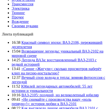
Трансмиссия
Электрика
Тюнинг
Прочее
Вождение
Своими руками
Лента публикаций
16:38
Красный символ эпохи: ВАЗ-2106, переживший
десятилетия
15:04
Возвращение легенды: уникальный ВАЗ-2102 на
мировой сцене
14:25
Легенда ВАЗа: восстановленный ВАЗ-2103 с
редкой историей
13:41
«Синие «Жигули»: сколько просмотров наберёт
клип на песню-ностальгию?
12:37
Вечный спор холода и тепла: зимняя фотосессия с
легендой
11:52
Юбилей легендарных автомобилей: 55 лет
истории и уникальности
10:16
ВАЗ-2105: поздний, но великолепный юбиляр
09:41
«Не снимайте с производства вашу «ноль
первую»!»: история любви к ВАЗ-2101
08:22
Как выглядело днище автомобиля ВАЗ 2101 с