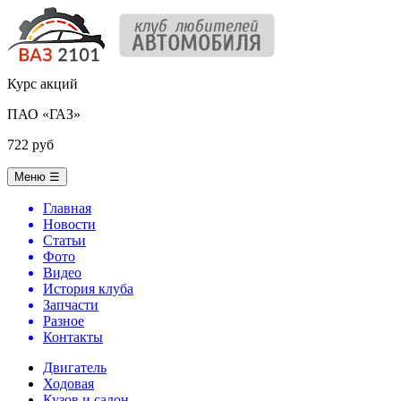
Курс акций
ПАО «ГАЗ»
722 руб
Меню
☰
Главная
Новости
Статьи
Фото
Видео
История клуба
Запчасти
Разное
Контакты
Двигатель
Ходовая
Кузов и салон