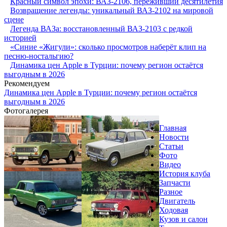
Красный символ эпохи: ВАЗ-2106, переживший десятилетия
Возвращение легенды: уникальный ВАЗ-2102 на мировой
сцене
Легенда ВАЗа: восстановленный ВАЗ-2103 с редкой
историей
«Синие «Жигули»: сколько просмотров наберёт клип на
песню-ностальгию?
Динамика цен Apple в Турции: почему регион остаётся
выгодным в 2026
Рекомендуем
Динамика цен Apple в Турции: почему регион остаётся
выгодным в 2026
Фотогалерея
Главная
Новости
Статьи
Фото
Видео
История клуба
Запчасти
Разное
Двигатель
Ходовая
Кузов и салон