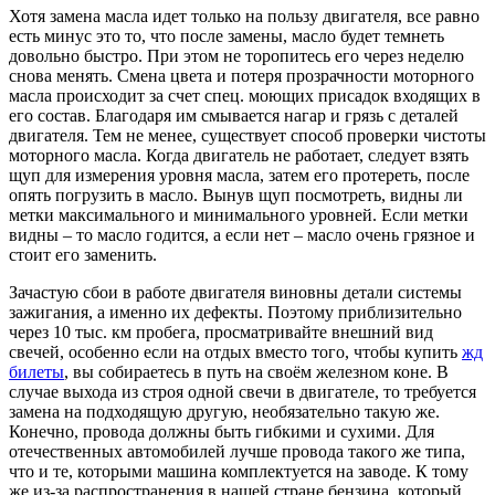
Хотя замена масла идет только на пользу двигателя, все равно
есть минус это то, что после замены, масло будет темнеть
довольно быстро. При этом не торопитесь его через неделю
снова менять. Смена цвета и потеря прозрачности моторного
масла происходит за счет спец. моющих присадок входящих в
его состав. Благодаря им смывается нагар и грязь с деталей
двигателя. Тем не менее, существует способ проверки чистоты
моторного масла. Когда двигатель не работает, следует взять
щуп для измерения уровня масла, затем его протереть, после
опять погрузить в масло. Вынув щуп посмотреть, видны ли
метки максимального и минимального уровней. Если метки
видны – то масло годится, а если нет – масло очень грязное и
стоит его заменить.
Зачастую сбои в работе двигателя виновны детали системы
зажигания, а именно их дефекты. Поэтому приблизительно
через 10 тыс. км пробега, просматривайте внешний вид
свечей, особенно если на отдых вместо того, чтобы купить
жд
билеты
, вы собираетесь в путь на своём железном коне. В
случае выхода из строя одной свечи в двигателе, то требуется
замена на подходящую другую, необязательно такую же.
Конечно, провода должны быть гибкими и сухими. Для
отечественных автомобилей лучше провода такого же типа,
что и те, которыми машина комплектуется на заводе. К тому
же из-за распространения в нашей стране бензина, который